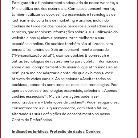
Para garantir o funcionamento adequado do nosso website, a
Miele utiliza cookies essenciais. Com o seu consentimento,
também utilizamos cookies não essenciais e tecnologias de
rastreamento para fins de marketing e análise, incluindo
cookies de terceiros dos nossos parceiros e prestadores de
serviços, que recolhem informações sobre a sua utilização do
Miele no Instagram
Miele no Facebook
Miele no Youtube
website e nos ajudam a personalizar e melhorar a sua
experiência online. Os cookies também são utilizados para
personalizar anúncios. Sob um consentimento separado
("Personalização total"), usamos cookies Bloomreach e
outras tecnologias de rastreamento para coletar informações
sobre o seu comportamento de usuário, que atribuímos ao seu
Indicações jurídicas
perfil para melhor adaptar o conteúdo que exibimos a você
através de vários canais. Ao selecionar «Aceitar todos os
Condições gerais
cookies», concorda com todos os cookies e tecnologias. Para
Proteção de dados
apenas cookies e tecnologias essenciais, selecione «Apenas
cookies essenciais». Mais informações podem ser
Condições de utilização
encontradas em «Definições de cookies». Pode revogar o seu
Livro de reclamações
consentimento a qualquer momento, com efeito futuro,
Canal de Ética
alterando as suas definições de consentimento no nosso
Centro de Preferências.
Declaração de Acessibilidade
Formulário de livre resolução
Indicações jurídicas
Proteção de dados
Cookies