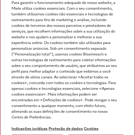
Para garantir o funcionamento adequado do nosso website, a
Miele utiliza cookies essenciais. Com o seu consentimento,
também utilizamos cookies não essenciais e tecnologias de
rastreamento para fins de marketing e análise, incluindo
cookies de terceiros dos nossos parceiros e prestadores de
serviços, que recolhem informações sobre a sua utilização do
Miele no Instagram
Miele no Facebook
Miele no Youtube
website e nos ajudam a personalizar e melhorar a sua
experiência online. Os cookies também são utilizados para
personalizar anúncios. Sob um consentimento separado
("Personalização total"), usamos cookies Bloomreach e
outras tecnologias de rastreamento para coletar informações
sobre o seu comportamento de usuário, que atribuímos ao seu
Indicações jurídicas
perfil para melhor adaptar o conteúdo que exibimos a você
através de vários canais. Ao selecionar «Aceitar todos os
Condições gerais
cookies», concorda com todos os cookies e tecnologias. Para
Proteção de dados
apenas cookies e tecnologias essenciais, selecione «Apenas
cookies essenciais». Mais informações podem ser
Condições de utilização
encontradas em «Definições de cookies». Pode revogar o seu
Livro de reclamações
consentimento a qualquer momento, com efeito futuro,
Canal de Ética
alterando as suas definições de consentimento no nosso
Centro de Preferências.
Declaração de Acessibilidade
Formulário de livre resolução
Indicações jurídicas
Proteção de dados
Cookies