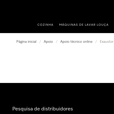
 para o conteúdo
COZINHA
MÁQUINAS DE LAVAR LOUÇA
Página inicial
/
Apoio
/
Apoio técnico online
/
Exaustor
Pesquisa de distribuidores