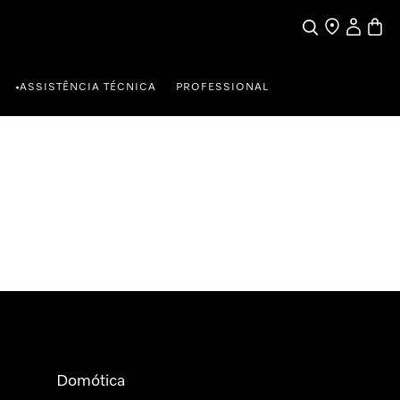
Pesquisa
Encontrar loja
A minha c
Carrin
ASSISTÊNCIA TÉCNICA
PROFESSIONAL
•
Domótica