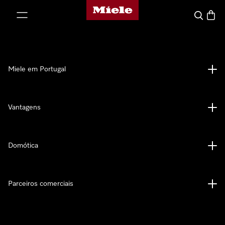
Página principal da Miele
 para o conteúdo
Pesquisa
Carrin
Miele em Portugal
Vantagens
Domótica
Parceiros comerciais