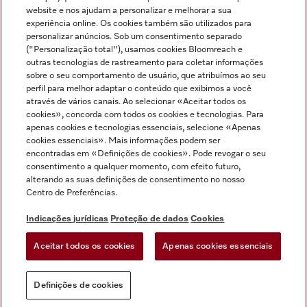
Miele no Instagram
Miele no Facebook
Miele no Youtube
website e nos ajudam a personalizar e melhorar a sua
experiência online. Os cookies também são utilizados para
personalizar anúncios. Sob um consentimento separado
("Personalização total"), usamos cookies Bloomreach e
outras tecnologias de rastreamento para coletar informações
sobre o seu comportamento de usuário, que atribuímos ao seu
Indicações jurídicas
perfil para melhor adaptar o conteúdo que exibimos a você
através de vários canais. Ao selecionar «Aceitar todos os
Condições gerais
cookies», concorda com todos os cookies e tecnologias. Para
Proteção de dados
apenas cookies e tecnologias essenciais, selecione «Apenas
cookies essenciais». Mais informações podem ser
Condições de utilização
encontradas em «Definições de cookies». Pode revogar o seu
Livro de reclamações
consentimento a qualquer momento, com efeito futuro,
Canal de Ética
alterando as suas definições de consentimento no nosso
Centro de Preferências.
Declaração de Acessibilidade
Formulário de livre resolução
Indicações jurídicas
Proteção de dados
Cookies
Lei dos Serviços Digitais
Aceitar todos os cookies
Apenas cookies essenciais
Definições de cookies
Definições de cookies