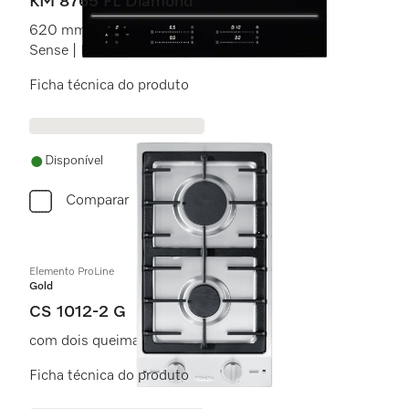
KM 8765 FL Diamond
620 mm | Indução total | Compatível com M
Sense | DiamondFinish | Linha de luz
Ficha técnica do produto
Disponível
Comparar
Elemento ProLine
Gold
CS 1012-2 G
com dois queimadores.
Ficha técnica do produto