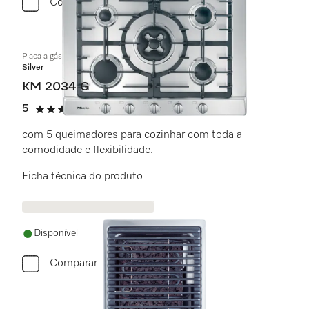
Comparar
Placa a gás
Silver
KM 2034 G
5
(1 avaliação)
5 estrela(s) de 5
com 5 queimadores para cozinhar com toda a
comodidade e flexibilidade.
Ficha técnica do produto
Disponível
Comparar