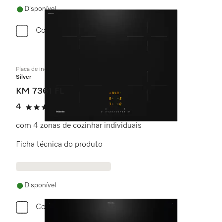
Disponível
Comparar
Placa de indução independente do forno
Silver
KM 7361 FL
4
(1 avaliação)
4 estrela(s) de 5
com 4 zonas de cozinhar individuais
Ficha técnica do produto
Disponível
Comparar