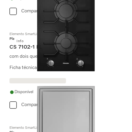
Comparar
Elemento SmartLine
Platinum
Info
CS 7102-1 FL
com dois queimadores.
Ficha técnica do produto
Disponível
Comparar
Elemento SmartLine