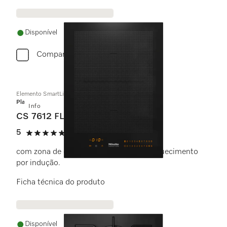
Disponível
Comparar
Elemento SmartLine
Platinum
Info
CS 7612 FL
5
(1 avaliação)
5 estrela(s) de 5
com zona de cozinhar PowerFlex com aquecimento
por indução.
Ficha técnica do produto
Disponível