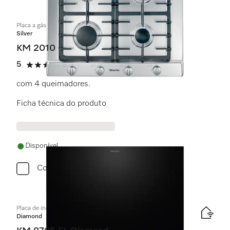
Placa a gás
Silver
KM 2010
5
(1 avaliação)
5 estrela(s) de 5
com 4 queimadores.
Ficha técnica do produto
Disponível
Comparar
Placa de indução independente do forno
Diamond