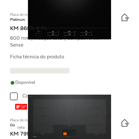
Placa de indução independente do forno
Platinum
KM 8685-2 FL
800 mm | Indução total | Compatível com M
Sense
Ficha técnica do produto
Disponível
Comparar
Placa de indução independente do forno
Diamond
Info
KM 7999 FL