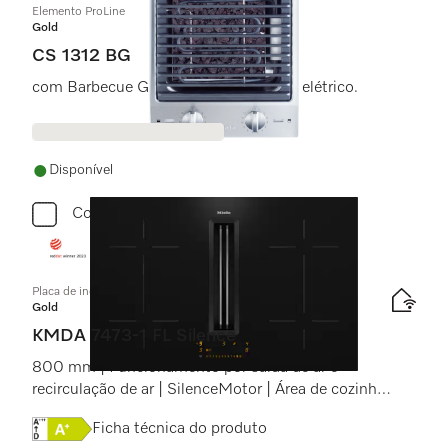
Elemento ProLine
Gold
CS 1312 BG
com Barbecue Grill com aquecimento elétrico.
Disponível
Comparar
Placa de indução com exaustor integrado
Gold
KMDA 7473-1 FL Silence
800 mm | Funcionamento por saída de ar e
recirculação de ar | SilenceMotor | Área de cozinhar
flexível
Online Label Flag, Etiqueta energética
Ficha técnica do produto