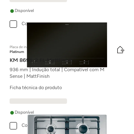
Disponível
Comparar
Placa de indução independente do forno
Platinum
KM 8695-2 FL MattFinish
936 mm | Indução total | Compatível com M
Sense | MattFinish
Ficha técnica do produto
Disponível
Comparar