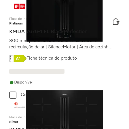
Placa de indução com exaustor integrado
Platinum
KMDA 7676-1 FL BlackPerfection
800 mm | Funcionamento por saída de ar e
recirculação de ar | SilenceMotor | Área de cozinhar
PowerFlex XL
Online Label Flag, Etiqueta energética
Ficha técnica do produto
Disponível
Comparar
Placa de indução com exaustor integrado
Silver