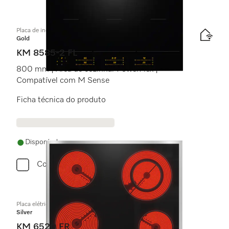
Placa de indução independente do forno
Gold
KM 8585-2 FL
800 mm | Área de cozinhar PowerFlex |
Compatível com M Sense
Ficha técnica do produto
Disponível
Comparar
Placa elétrica independente do forno
Silver
KM 6520 FR