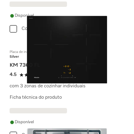
Disponível
Comparar
Placa de indução independente do forno
Silver
KM 7360 FL
4.5
(2 avaliações)
4.5 estrela(s) de 5
com 3 zonas de cozinhar individuais
Ficha técnica do produto
Disponível