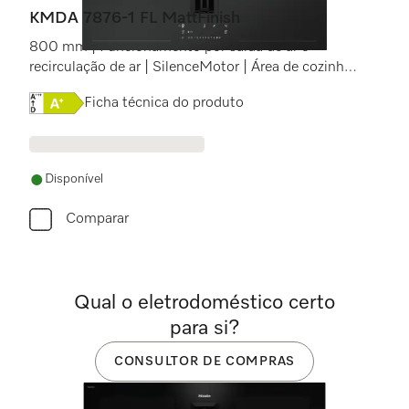
KMDA 7876-1 FL MattFinish
800 mm | Funcionamento por saída de ar e
recirculação de ar | SilenceMotor | Área de cozinhar
PowerFlex XL | MattFinish
Online Label Flag, Etiqueta energética
Ficha técnica do produto
Disponível
Comparar
Qual o eletrodoméstico certo
para si?
CONSULTOR DE COMPRAS