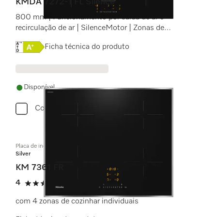
KMDA 7272-1 FL Silence
800 mm | Funcionamento por saída de ar e
recirculação de ar | SilenceMotor | Zonas de
cozinhar individuais
Online Label Flag, Etiqueta energética
Ficha técnica do produto
Disponível
Comparar
Placa de indução independente do forno
Silver
KM 7361 FR
4
(1 avaliação)
4 estrela(s) de 5
com 4 zonas de cozinhar individuais