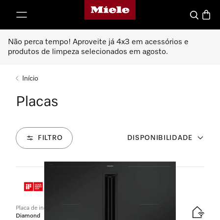
Página principal da Miele
 para o conteúdo
Pesquisa
Carrin
Não perca tempo! Aproveite já 4x3 em acessórios e
produtos de limpeza selecionados em agosto.
Início
Placas
FILTRO
DISPONIBILIDADE
51
Produtos
Placa de indução com exaustor integrado
Diamond