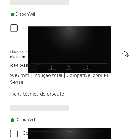
Disponível
Comparar
Placa de indução independente do forno
Platinum
KM 8695-2 FL
936 mm | Indução total | Compatível com M
Sense
Ficha técnica do produto
Disponível
Comparar