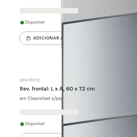
Disponível
ADICIONAR AO CARRINHO
GFVi 701/72
Rev. frontal: L x A, 60 x 72 cm
em Cleansteel s/pega e s/orifício p/máquina de lavar l
Disponível