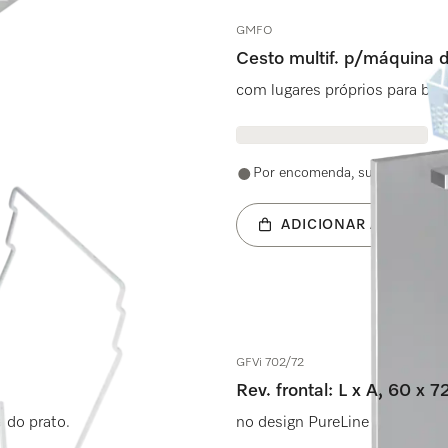
GMFO
Cesto multif. p/máquina d
com lugares próprios para bib
Por encomenda, sujeito a dispo
ADICIONAR AO CARRI
GFVi 702/72
Rev. frontal: L x A, 60 x 
 do prato.
no design PureLine para máqui