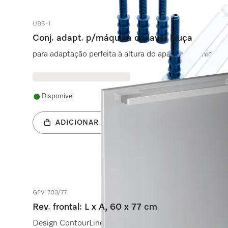
UBS-1
Conj. adapt. p/máquina de lavar louça
para adaptação perfeita à altura do aparelho no nicho d
Disponível
ADICIONAR AO CARRINHO
GFVi 703/77
Rev. frontal: L x A, 60 x 77 cm
Design ContourLine para máquina de lavar louça de in