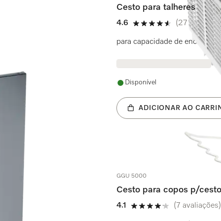
Cesto para talheres
4.6
(27 avaliaçõe
4.6 estrela(s) de 5
para capacidade de encaixe adi
Disponível
ADICIONAR AO CARRI
GGU 5000
Cesto para copos p/cesto
4.1
(7 avaliações)
4.1 estrela(s) de 5