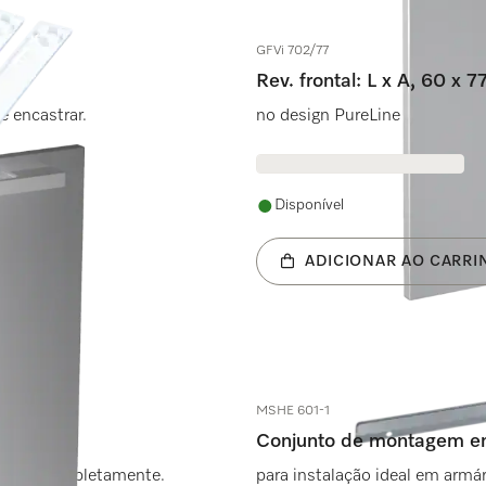
GFVi 702/77
Rev. frontal: L x A, 60 x 
e encastrar.
no design PureLine para máqui
Disponível
ADICIONAR AO CARRI
MSHE 601-1
Conjunto de montagem em 
tegrar completamente.
para instalação ideal em armár