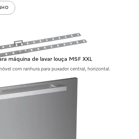
NHO
ra máquina de lavar louça MSF XXL
móvel com ranhura para puxador central, horizontal.
NHO