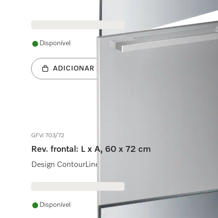
Disponível
ADICIONAR AO CARRINHO
GFVi 703/72
Rev. frontal: L x A, 60 x 72 cm
Design ContourLine para máquina de lavar louça de in
Disponível