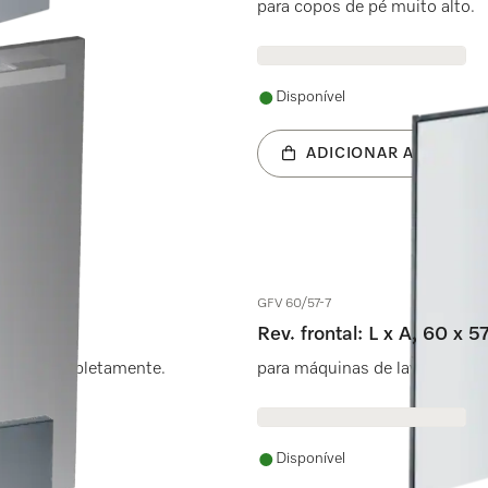
para copos de pé muito alto.
Disponível
ADICIONAR AO CARRI
GFV 60/57-7
Rev. frontal: L x A, 60 x 
tegrar completamente.
para máquinas de lavar louça d
Disponível