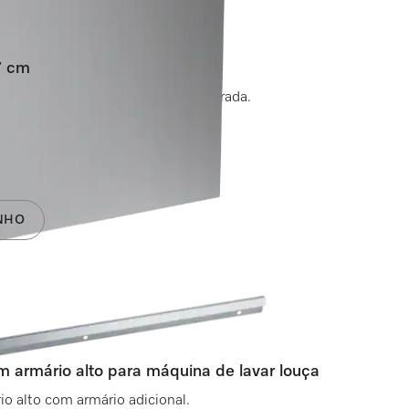
77 cm
na de lavar louça totalmente integrada.
NHO
armário alto para máquina de lavar louça
io alto com armário adicional.