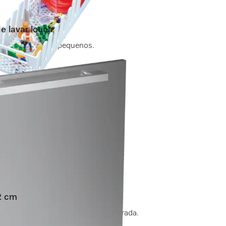
e lavar louça
erões e objectos pequenos.
nibilidade
NHO
72 cm
na de lavar louça totalmente integrada.