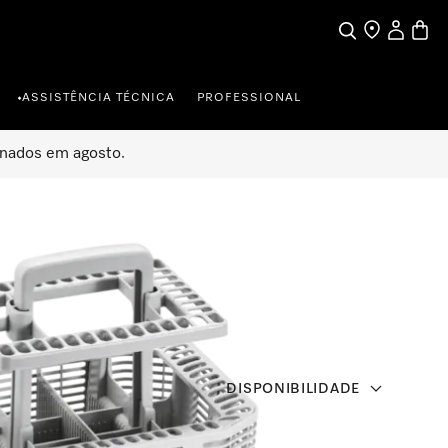
Pesquisa
Encontrar loja
A minha c
Carrin
ASSISTÊNCIA TÉCNICA
PROFESSIONAL
•
onados em agosto.
DISPONIBILIDADE