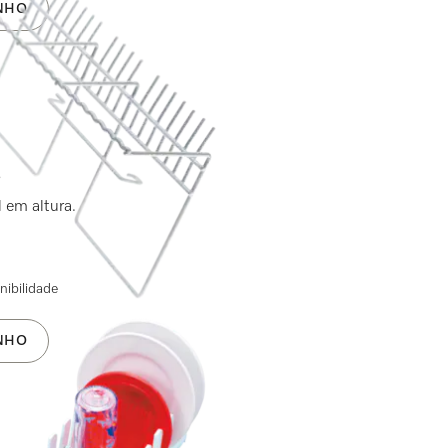
NHO
s
l em altura.
nibilidade
NHO