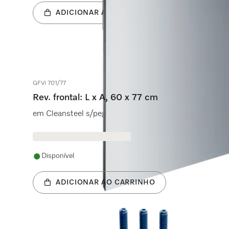
ADICIONAR AO CARRINHO
GFVi 701/77
Rev. frontal: L x A, 60 x 77 cm
em Cleansteel s/pega e s/orifício p/máquina de lavar l
Disponível
ADICIONAR AO CARRINHO