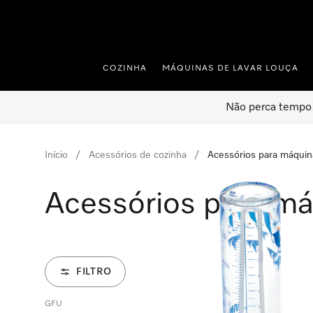
 para o conteúdo
COZINHA
MÁQUINAS DE LAVAR LOUÇA
Não perca tempo!
Início
Acessórios de cozinha
Acessórios para máquina
Acessórios para má
FILTRO
GFU