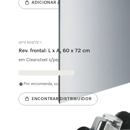
ADICIONAR AO CARRINHO
GFVi 603/72-1
Rev. frontal: L x A, 60 x 72 cm
em Cleansteel s/pega e s/orifício p/máquina de lavar l
Por encomenda, sujeito a disponibilidade
ENCONTRAR DISTRIBUIDOR