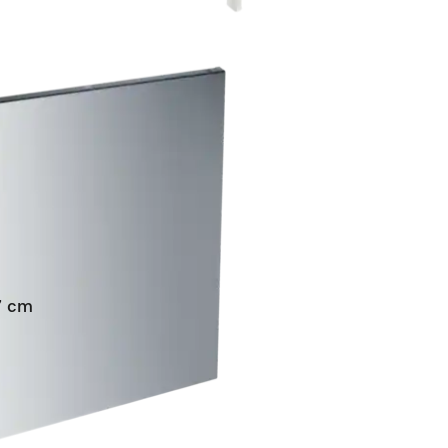
NHO
57 cm
e integrar.