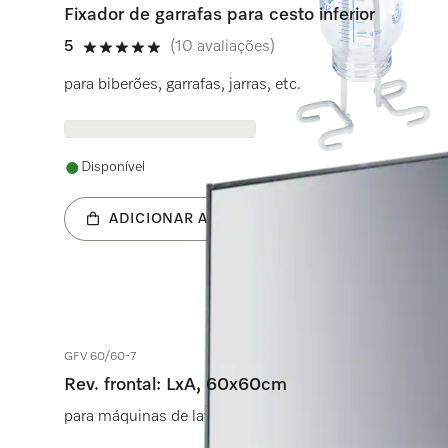
Fixador de garrafas para cesto inferior
5
(10 avaliações)
5 estrela(s) de 5
para biberões, garrafas, jarras, etc.
Disponível
ADICIONAR AO CARRINHO
GFV 60/60-7
Rev. frontal: LxA, 60x60cm
para máquinas de lavar louça de integrar.