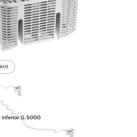
s)
cional no cesto inferior.
NHO
 inferior G 5000