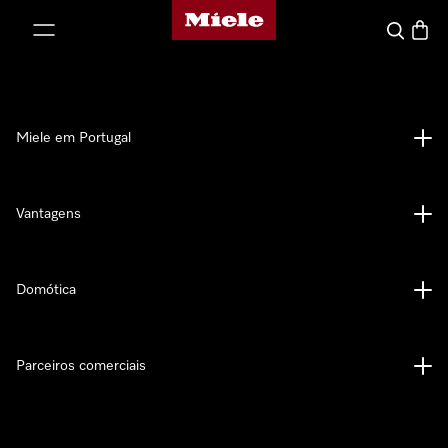
Página principal da Miele
 para o conteúdo
Pesquisa
Carrin
Miele em Portugal
Vantagens
Domótica
Parceiros comerciais