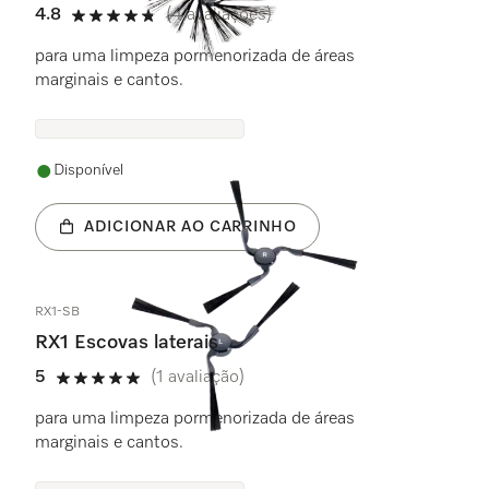
4.8
(4 avaliações)
4.8 estrela(s) de 5
para uma limpeza pormenorizada de áreas
marginais e cantos.
Disponível
ADICIONAR AO CARRINHO
RX1-SB
RX1 Escovas laterais
5
(1 avaliação)
5 estrela(s) de 5
para uma limpeza pormenorizada de áreas
marginais e cantos.