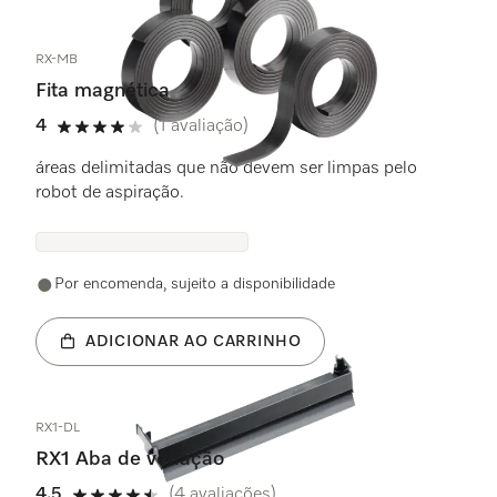
RX-MB
Fita magnética
4
(1 avaliação)
4 estrela(s) de 5
áreas delimitadas que não devem ser limpas pelo
robot de aspiração.
Por encomenda, sujeito a disponibilidade
ADICIONAR AO CARRINHO
RX1-DL
RX1 Aba de vedação
4.5
(4 avaliações)