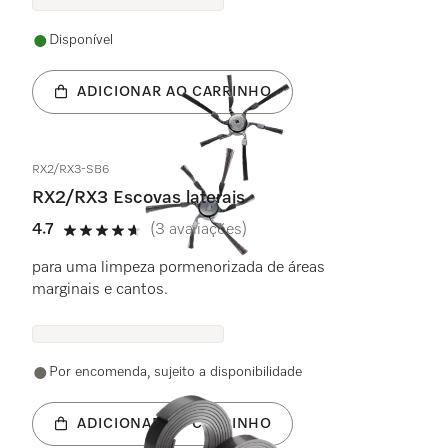
Disponível
ADICIONAR AO CARRINHO
RX2/RX3-SB6
RX2/RX3 Escovas laterais
4.7
(3 avaliações)
4.7 estrela(s) de 5
para uma limpeza pormenorizada de áreas
marginais e cantos.
Por encomenda, sujeito a disponibilidade
ADICIONAR AO CARRINHO