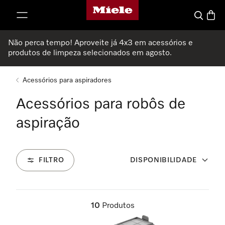
Página principal da Miele
 para o conteúdo
Pesquisa
Carrin
Não perca tempo! Aproveite já 4x3 em acessórios e
produtos de limpeza selecionados em agosto.
Acessórios para aspiradores
Acessórios para robôs de
aspiração
FILTRO
DISPONIBILIDADE
10
Produtos