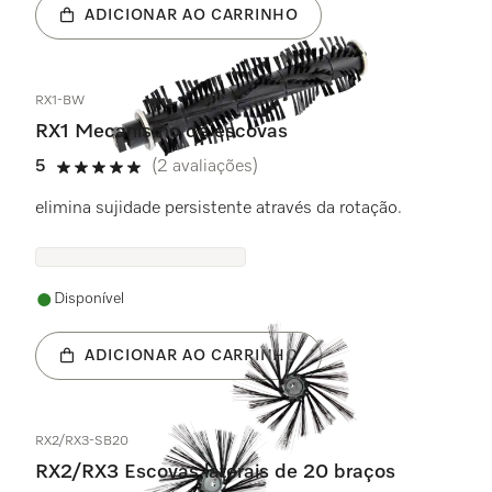
ADICIONAR AO CARRINHO
RX1-BW
RX1 Mecanismo de escovas
5
(2 avaliações)
5 estrela(s) de 5
elimina sujidade persistente através da rotação.
Disponível
ADICIONAR AO CARRINHO
RX2/RX3-SB20
RX2/RX3 Escovas laterais de 20 braços