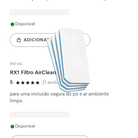
Disponível
ADICIONAR AO CARRINHO
RX1-AC
RX1 Filtro AirClean
5
(1 avaliação)
5 estrela(s) de 5
para uma inclusão segura do pó e ar ambiente
limpo.
Disponível