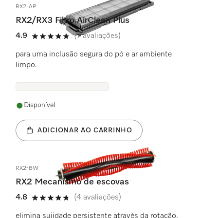
RX2-AP
RX2/RX3 Filtro AirClean Plus
4.9
(7 avaliações)
4.9 estrela(s) de 5
para uma inclusão segura do pó e ar ambiente
limpo.
Disponível
ADICIONAR AO CARRINHO
RX2-BW
RX2 Mecanismo de escovas
4.8
(4 avaliações)
4.8 estrela(s) de 5
elimina sujidade persistente através da rotação.