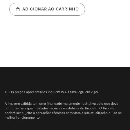
ADICIONAR AO CARRINHO
1.
Os preços apresentados incluem IVA à taxa legal em vigor
A imagem exibida tem uma finalidade meramente ilustrativa pelo que deve
confirmar as especificidades técnicas e estéticas do Produto. O Produto
poderá ser sujeito a alterações técnicas com vista à sua atualização ou ao seu
melhor funcionamento.