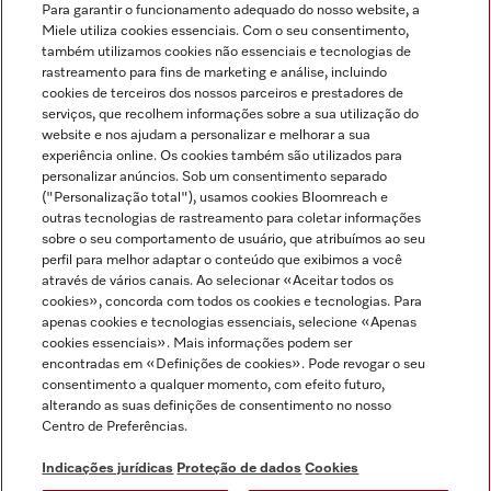
Para garantir o funcionamento adequado do nosso website, a
Miele utiliza cookies essenciais. Com o seu consentimento,
também utilizamos cookies não essenciais e tecnologias de
rastreamento para fins de marketing e análise, incluindo
cookies de terceiros dos nossos parceiros e prestadores de
serviços, que recolhem informações sobre a sua utilização do
Miele no Instagram
Miele no Facebook
Miele no Youtube
website e nos ajudam a personalizar e melhorar a sua
experiência online. Os cookies também são utilizados para
personalizar anúncios. Sob um consentimento separado
("Personalização total"), usamos cookies Bloomreach e
outras tecnologias de rastreamento para coletar informações
sobre o seu comportamento de usuário, que atribuímos ao seu
Indicações jurídicas
perfil para melhor adaptar o conteúdo que exibimos a você
através de vários canais. Ao selecionar «Aceitar todos os
Condições gerais
cookies», concorda com todos os cookies e tecnologias. Para
Proteção de dados
apenas cookies e tecnologias essenciais, selecione «Apenas
cookies essenciais». Mais informações podem ser
Condições de utilização
encontradas em «Definições de cookies». Pode revogar o seu
Livro de reclamações
consentimento a qualquer momento, com efeito futuro,
Canal de Ética
alterando as suas definições de consentimento no nosso
Centro de Preferências.
Declaração de Acessibilidade
Formulário de livre resolução
Indicações jurídicas
Proteção de dados
Cookies