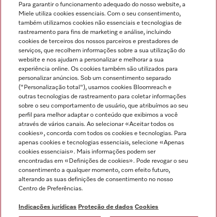
Para garantir o funcionamento adequado do nosso website, a
Miele utiliza cookies essenciais. Com o seu consentimento,
também utilizamos cookies não essenciais e tecnologias de
rastreamento para fins de marketing e análise, incluindo
cookies de terceiros dos nossos parceiros e prestadores de
serviços, que recolhem informações sobre a sua utilização do
Miele no Instagram
Miele no Facebook
Miele no Youtube
website e nos ajudam a personalizar e melhorar a sua
experiência online. Os cookies também são utilizados para
personalizar anúncios. Sob um consentimento separado
("Personalização total"), usamos cookies Bloomreach e
outras tecnologias de rastreamento para coletar informações
sobre o seu comportamento de usuário, que atribuímos ao seu
Indicações jurídicas
perfil para melhor adaptar o conteúdo que exibimos a você
através de vários canais. Ao selecionar «Aceitar todos os
Condições gerais
cookies», concorda com todos os cookies e tecnologias. Para
Proteção de dados
apenas cookies e tecnologias essenciais, selecione «Apenas
cookies essenciais». Mais informações podem ser
Condições de utilização
encontradas em «Definições de cookies». Pode revogar o seu
Livro de reclamações
consentimento a qualquer momento, com efeito futuro,
Canal de Ética
alterando as suas definições de consentimento no nosso
Centro de Preferências.
Declaração de Acessibilidade
Formulário de livre resolução
Indicações jurídicas
Proteção de dados
Cookies