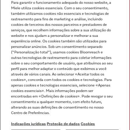
Para garantir o funcionamento adequado do nosso website, a
Miele utiliza cookies essenciais. Com o seu consentimento,
também utilizamos cookies não essenciais e tecnologias de
rastreamento para fins de marketing e análise, incluindo
cookies de terceiros dos nossos parceiros e prestadores de
serviços, que recolhem informações sobre a sua utilização do
Miele no Instagram
Miele no Facebook
Miele no Youtube
website e nos ajudam a personalizar e melhorar a sua
experiência online. Os cookies também são utilizados para
personalizar anúncios. Sob um consentimento separado
("Personalização total"), usamos cookies Bloomreach e
outras tecnologias de rastreamento para coletar informações
sobre o seu comportamento de usuário, que atribuímos ao seu
Indicações jurídicas
perfil para melhor adaptar o conteúdo que exibimos a você
através de vários canais. Ao selecionar «Aceitar todos os
Condições gerais
cookies», concorda com todos os cookies e tecnologias. Para
Proteção de dados
apenas cookies e tecnologias essenciais, selecione «Apenas
cookies essenciais». Mais informações podem ser
Condições de utilização
encontradas em «Definições de cookies». Pode revogar o seu
Livro de reclamações
consentimento a qualquer momento, com efeito futuro,
Canal de Ética
alterando as suas definições de consentimento no nosso
Centro de Preferências.
Declaração de Acessibilidade
Formulário de livre resolução
Indicações jurídicas
Proteção de dados
Cookies