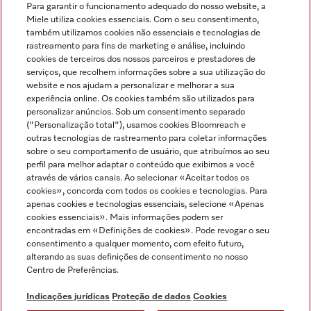
Para garantir o funcionamento adequado do nosso website, a
Miele utiliza cookies essenciais. Com o seu consentimento,
também utilizamos cookies não essenciais e tecnologias de
rastreamento para fins de marketing e análise, incluindo
cookies de terceiros dos nossos parceiros e prestadores de
serviços, que recolhem informações sobre a sua utilização do
Miele no Instagram
Miele no Facebook
Miele no Youtube
website e nos ajudam a personalizar e melhorar a sua
experiência online. Os cookies também são utilizados para
personalizar anúncios. Sob um consentimento separado
("Personalização total"), usamos cookies Bloomreach e
outras tecnologias de rastreamento para coletar informações
sobre o seu comportamento de usuário, que atribuímos ao seu
Indicações jurídicas
perfil para melhor adaptar o conteúdo que exibimos a você
através de vários canais. Ao selecionar «Aceitar todos os
Condições gerais
cookies», concorda com todos os cookies e tecnologias. Para
Proteção de dados
apenas cookies e tecnologias essenciais, selecione «Apenas
cookies essenciais». Mais informações podem ser
Condições de utilização
encontradas em «Definições de cookies». Pode revogar o seu
Livro de reclamações
consentimento a qualquer momento, com efeito futuro,
Canal de Ética
alterando as suas definições de consentimento no nosso
Centro de Preferências.
Declaração de Acessibilidade
Formulário de livre resolução
Indicações jurídicas
Proteção de dados
Cookies