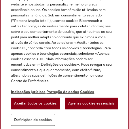
Miele no Instagram
Miele no Facebook
Miele no Youtube
website e nos ajudam a personalizar e melhorar a sua
experiência online. Os cookies também são utilizados para
personalizar anúncios. Sob um consentimento separado
("Personalização total"), usamos cookies Bloomreach e
outras tecnologias de rastreamento para coletar informações
sobre o seu comportamento de usuário, que atribuímos ao seu
Indicações jurídicas
perfil para melhor adaptar o conteúdo que exibimos a você
através de vários canais. Ao selecionar «Aceitar todos os
Condições gerais
cookies», concorda com todos os cookies e tecnologias. Para
Proteção de dados
apenas cookies e tecnologias essenciais, selecione «Apenas
cookies essenciais». Mais informações podem ser
Condições de utilização
encontradas em «Definições de cookies». Pode revogar o seu
Livro de reclamações
consentimento a qualquer momento, com efeito futuro,
Canal de Ética
alterando as suas definições de consentimento no nosso
Centro de Preferências.
Declaração de Acessibilidade
Formulário de livre resolução
Indicações jurídicas
Proteção de dados
Cookies
Lei dos Serviços Digitais
Aceitar todos os cookies
Apenas cookies essenciais
Definições de cookies
Definições de cookies
Pode sempre voltar
Experimente o