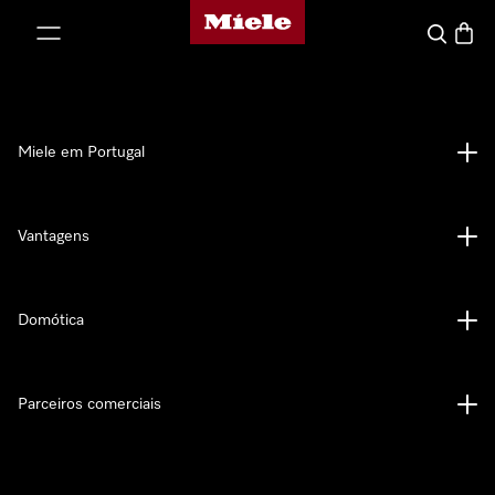
Página principal da Miele
 para o conteúdo
Pesquisa
Carrin
Miele em Portugal
Vantagens
Domótica
Parceiros comerciais