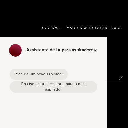
 para o conteúdo
COZINHA
MÁQUINAS DE LAVAR LOUÇA
Assistente de IA para aspiradores
Pesquisa de distribuidores
Procuro um novo aspirador
Preciso de um acessório para o meu
aspirador
Miele Experience Center
Miele Experience Center Carnaxide
Miele Experience Center Porto