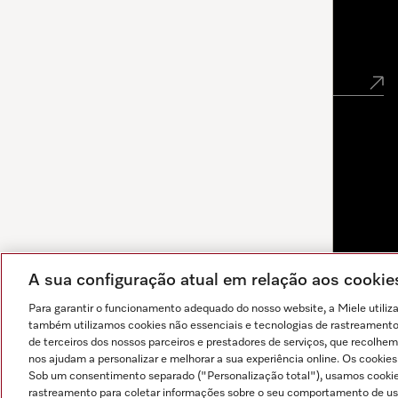
Newsletter
A sua configuração atual em relação aos cooki
Para garantir o funcionamento adequado do nosso website, a Miele utiliz
também utilizamos cookies não essenciais e tecnologias de rastreamento p
de terceiros dos nossos parceiros e prestadores de serviços, que recolhem
nos ajudam a personalizar e melhorar a sua experiência online. Os cookie
Sob um consentimento separado ("Personalização total"), usamos cookie
As respostas são geradas por IA. O nosso assistente pode
rastreamento para coletar informações sobre o seu comportamento de usuá