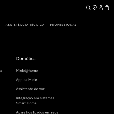
Pesquisa
Encontrar loja
A minha c
Carrin
ASSISTÊNCIA TÉCNICA
PROFESSIONAL
•
Domótica
 a
Miele@home
App da Miele
Assistente de voz
Integração em sistemas
Smart Home
Aparelhos ligados em rede