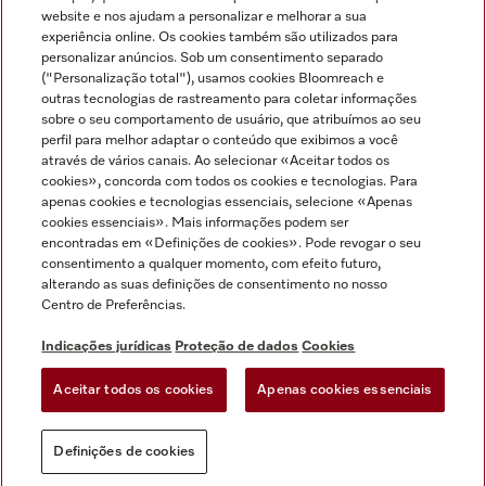
Miele no Instagram
Miele no Facebook
Miele no Youtube
website e nos ajudam a personalizar e melhorar a sua
experiência online. Os cookies também são utilizados para
personalizar anúncios. Sob um consentimento separado
("Personalização total"), usamos cookies Bloomreach e
outras tecnologias de rastreamento para coletar informações
sobre o seu comportamento de usuário, que atribuímos ao seu
Indicações jurídicas
perfil para melhor adaptar o conteúdo que exibimos a você
através de vários canais. Ao selecionar «Aceitar todos os
Condições gerais
cookies», concorda com todos os cookies e tecnologias. Para
Proteção de dados
apenas cookies e tecnologias essenciais, selecione «Apenas
cookies essenciais». Mais informações podem ser
Condições de utilização
encontradas em «Definições de cookies». Pode revogar o seu
Livro de reclamações
consentimento a qualquer momento, com efeito futuro,
Canal de Ética
alterando as suas definições de consentimento no nosso
Centro de Preferências.
Declaração de Acessibilidade
Formulário de livre resolução
Indicações jurídicas
Proteção de dados
Cookies
Lei dos Serviços Digitais
Aceitar todos os cookies
Apenas cookies essenciais
Definições de cookies
Definições de cookies
Pode sempre voltar
Experimente o