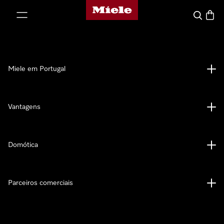
Página principal da Miele
 para o conteúdo
Pesquisa
Carrin
Miele em Portugal
Vantagens
Domótica
Parceiros comerciais