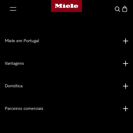
Página principal da Miele
 para o conteúdo
Pesquisa
Carrin
Miele em Portugal
Vantagens
Domótica
Parceiros comerciais