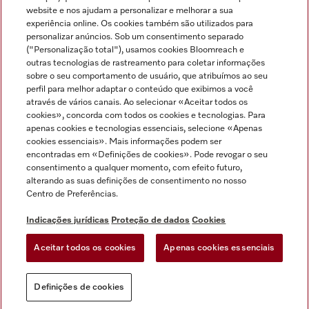
Miele no Instagram
Miele no Facebook
Miele no Youtube
website e nos ajudam a personalizar e melhorar a sua
experiência online. Os cookies também são utilizados para
personalizar anúncios. Sob um consentimento separado
("Personalização total"), usamos cookies Bloomreach e
outras tecnologias de rastreamento para coletar informações
sobre o seu comportamento de usuário, que atribuímos ao seu
Indicações jurídicas
perfil para melhor adaptar o conteúdo que exibimos a você
através de vários canais. Ao selecionar «Aceitar todos os
Condições gerais
cookies», concorda com todos os cookies e tecnologias. Para
Proteção de dados
apenas cookies e tecnologias essenciais, selecione «Apenas
cookies essenciais». Mais informações podem ser
Condições de utilização
encontradas em «Definições de cookies». Pode revogar o seu
Livro de reclamações
consentimento a qualquer momento, com efeito futuro,
Canal de Ética
alterando as suas definições de consentimento no nosso
Centro de Preferências.
Declaração de Acessibilidade
Formulário de livre resolução
Indicações jurídicas
Proteção de dados
Cookies
Lei dos Serviços Digitais
Aceitar todos os cookies
Apenas cookies essenciais
Definições de cookies
Definições de cookies