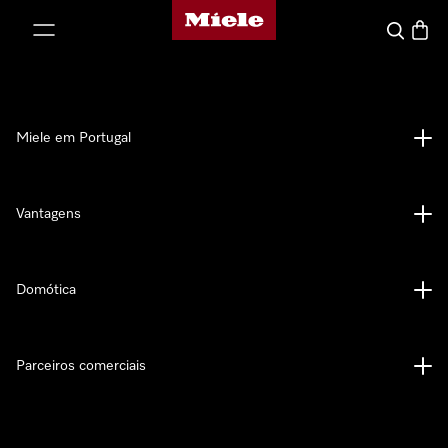
Página principal da Miele
 para o conteúdo
Pesquisa
Carrin
Miele em Portugal
Vantagens
Domótica
Parceiros comerciais