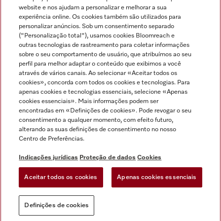
Miele no Instagram
Miele no Facebook
Miele no Youtube
website e nos ajudam a personalizar e melhorar a sua
experiência online. Os cookies também são utilizados para
personalizar anúncios. Sob um consentimento separado
("Personalização total"), usamos cookies Bloomreach e
outras tecnologias de rastreamento para coletar informações
sobre o seu comportamento de usuário, que atribuímos ao seu
Indicações jurídicas
perfil para melhor adaptar o conteúdo que exibimos a você
através de vários canais. Ao selecionar «Aceitar todos os
Condições gerais
cookies», concorda com todos os cookies e tecnologias. Para
Proteção de dados
apenas cookies e tecnologias essenciais, selecione «Apenas
cookies essenciais». Mais informações podem ser
Condições de utilização
encontradas em «Definições de cookies». Pode revogar o seu
Livro de reclamações
consentimento a qualquer momento, com efeito futuro,
Canal de Ética
alterando as suas definições de consentimento no nosso
Centro de Preferências.
Declaração de Acessibilidade
Formulário de livre resolução
Indicações jurídicas
Proteção de dados
Cookies
Lei dos Serviços Digitais
Aceitar todos os cookies
Apenas cookies essenciais
Definições de cookies
Definições de cookies