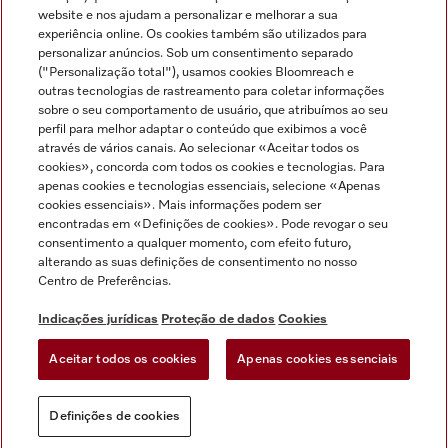
Miele no Instagram
Miele no Facebook
Miele no Youtube
website e nos ajudam a personalizar e melhorar a sua
experiência online. Os cookies também são utilizados para
personalizar anúncios. Sob um consentimento separado
("Personalização total"), usamos cookies Bloomreach e
outras tecnologias de rastreamento para coletar informações
sobre o seu comportamento de usuário, que atribuímos ao seu
Indicações jurídicas
perfil para melhor adaptar o conteúdo que exibimos a você
através de vários canais. Ao selecionar «Aceitar todos os
Condições gerais
cookies», concorda com todos os cookies e tecnologias. Para
Proteção de dados
apenas cookies e tecnologias essenciais, selecione «Apenas
cookies essenciais». Mais informações podem ser
Condições de utilização
encontradas em «Definições de cookies». Pode revogar o seu
Livro de reclamações
consentimento a qualquer momento, com efeito futuro,
Canal de Ética
alterando as suas definições de consentimento no nosso
Centro de Preferências.
Declaração de Acessibilidade
Formulário de livre resolução
Indicações jurídicas
Proteção de dados
Cookies
Lei dos Serviços Digitais
Aceitar todos os cookies
Apenas cookies essenciais
Definições de cookies
Definições de cookies