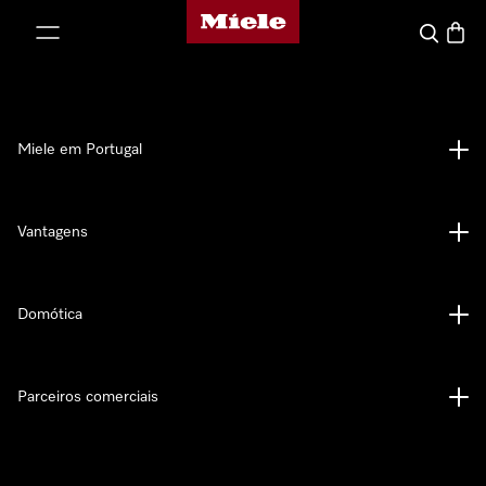
Página principal da Miele
 para o conteúdo
Pesquisa
Carrin
Miele em Portugal
Vantagens
Domótica
Parceiros comerciais