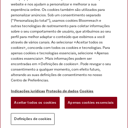
Miele no Instagram
Miele no Facebook
Miele no Youtube
website e nos ajudam a personalizar e melhorar a sua
experiência online. Os cookies também são utilizados para
personalizar anúncios. Sob um consentimento separado
("Personalização total"), usamos cookies Bloomreach e
outras tecnologias de rastreamento para coletar informações
sobre o seu comportamento de usuário, que atribuímos ao seu
Indicações jurídicas
perfil para melhor adaptar o conteúdo que exibimos a você
através de vários canais. Ao selecionar «Aceitar todos os
Condições gerais
cookies», concorda com todos os cookies e tecnologias. Para
Proteção de dados
apenas cookies e tecnologias essenciais, selecione «Apenas
cookies essenciais». Mais informações podem ser
Condições de utilização
encontradas em «Definições de cookies». Pode revogar o seu
Livro de reclamações
consentimento a qualquer momento, com efeito futuro,
Canal de Ética
alterando as suas definições de consentimento no nosso
Centro de Preferências.
Declaração de Acessibilidade
Formulário de livre resolução
Indicações jurídicas
Proteção de dados
Cookies
Lei dos Serviços Digitais
Aceitar todos os cookies
Apenas cookies essenciais
Definições de cookies
Definições de cookies