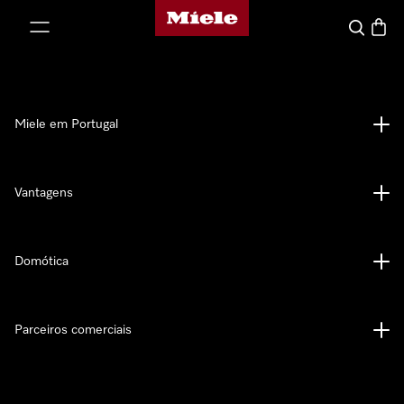
Página principal da Miele
 para o conteúdo
Pesquisa
Carrin
Miele em Portugal
Vantagens
Domótica
Parceiros comerciais