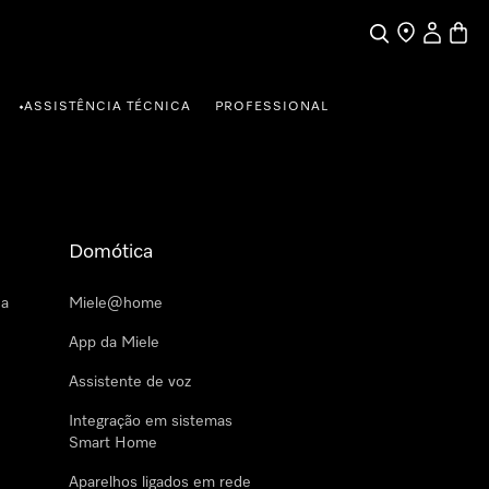
Pesquisa
Encontrar loja
A minha c
Carrin
ASSISTÊNCIA TÉCNICA
PROFESSIONAL
•
Domótica
 a
Miele@home
App da Miele
Assistente de voz
Integração em sistemas
Smart Home
Aparelhos ligados em rede