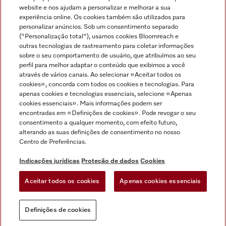
Miele no Instagram
Miele no Facebook
Miele no Youtube
website e nos ajudam a personalizar e melhorar a sua
experiência online. Os cookies também são utilizados para
personalizar anúncios. Sob um consentimento separado
("Personalização total"), usamos cookies Bloomreach e
outras tecnologias de rastreamento para coletar informações
sobre o seu comportamento de usuário, que atribuímos ao seu
Indicações jurídicas
perfil para melhor adaptar o conteúdo que exibimos a você
através de vários canais. Ao selecionar «Aceitar todos os
Condições gerais
cookies», concorda com todos os cookies e tecnologias. Para
Proteção de dados
apenas cookies e tecnologias essenciais, selecione «Apenas
cookies essenciais». Mais informações podem ser
Condições de utilização
encontradas em «Definições de cookies». Pode revogar o seu
Livro de reclamações
consentimento a qualquer momento, com efeito futuro,
Canal de Ética
alterando as suas definições de consentimento no nosso
Centro de Preferências.
Declaração de Acessibilidade
Formulário de livre resolução
Indicações jurídicas
Proteção de dados
Cookies
Lei dos Serviços Digitais
Aceitar todos os cookies
Apenas cookies essenciais
Definições de cookies
Definições de cookies