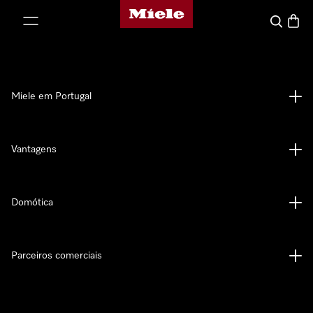
Página principal da Miele
 para o conteúdo
Pesquisa
Carrin
Miele em Portugal
Vantagens
Domótica
Parceiros comerciais