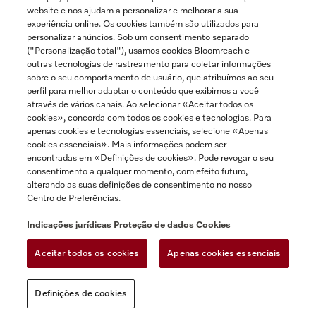
Miele no Instagram
Miele no Facebook
Miele no Youtube
website e nos ajudam a personalizar e melhorar a sua
experiência online. Os cookies também são utilizados para
personalizar anúncios. Sob um consentimento separado
("Personalização total"), usamos cookies Bloomreach e
outras tecnologias de rastreamento para coletar informações
sobre o seu comportamento de usuário, que atribuímos ao seu
Indicações jurídicas
perfil para melhor adaptar o conteúdo que exibimos a você
através de vários canais. Ao selecionar «Aceitar todos os
Condições gerais
cookies», concorda com todos os cookies e tecnologias. Para
Proteção de dados
apenas cookies e tecnologias essenciais, selecione «Apenas
cookies essenciais». Mais informações podem ser
Condições de utilização
encontradas em «Definições de cookies». Pode revogar o seu
Livro de reclamações
consentimento a qualquer momento, com efeito futuro,
Canal de Ética
alterando as suas definições de consentimento no nosso
Centro de Preferências.
Declaração de Acessibilidade
Formulário de livre resolução
Indicações jurídicas
Proteção de dados
Cookies
Lei dos Serviços Digitais
Aceitar todos os cookies
Apenas cookies essenciais
Definições de cookies
Definições de cookies