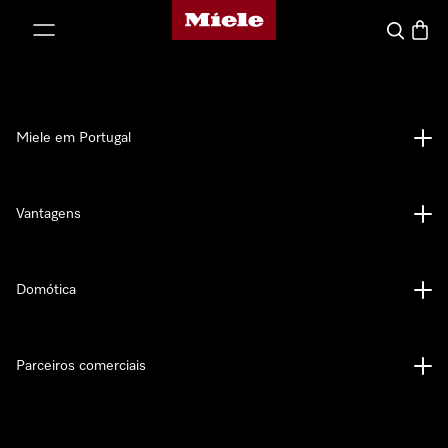
Página principal da Miele
 para o conteúdo
Pesquisa
Carrin
Miele em Portugal
Vantagens
Domótica
Parceiros comerciais