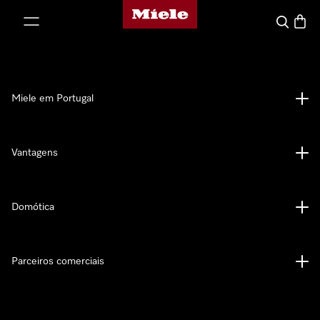
Página principal da Miele
 para o conteúdo
Pesquisa
Carrin
Miele em Portugal
Vantagens
Domótica
Parceiros comerciais