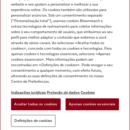
Miele no Instagram
Miele no Facebook
Miele no Youtube
website e nos ajudam a personalizar e melhorar a sua
experiência online. Os cookies também são utilizados para
personalizar anúncios. Sob um consentimento separado
("Personalização total"), usamos cookies Bloomreach e
outras tecnologias de rastreamento para coletar informações
sobre o seu comportamento de usuário, que atribuímos ao seu
Indicações jurídicas
perfil para melhor adaptar o conteúdo que exibimos a você
através de vários canais. Ao selecionar «Aceitar todos os
Condições gerais
cookies», concorda com todos os cookies e tecnologias. Para
Proteção de dados
apenas cookies e tecnologias essenciais, selecione «Apenas
cookies essenciais». Mais informações podem ser
Condições de utilização
encontradas em «Definições de cookies». Pode revogar o seu
Livro de reclamações
consentimento a qualquer momento, com efeito futuro,
Canal de Ética
alterando as suas definições de consentimento no nosso
Centro de Preferências.
Declaração de Acessibilidade
Formulário de livre resolução
Indicações jurídicas
Proteção de dados
Cookies
Lei dos Serviços Digitais
Aceitar todos os cookies
Apenas cookies essenciais
Definições de cookies
Definições de cookies