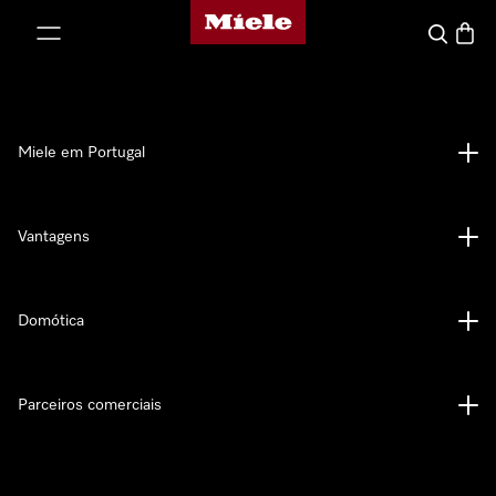
Página principal da Miele
 para o conteúdo
Pesquisa
Carrin
Miele em Portugal
Vantagens
Domótica
Parceiros comerciais