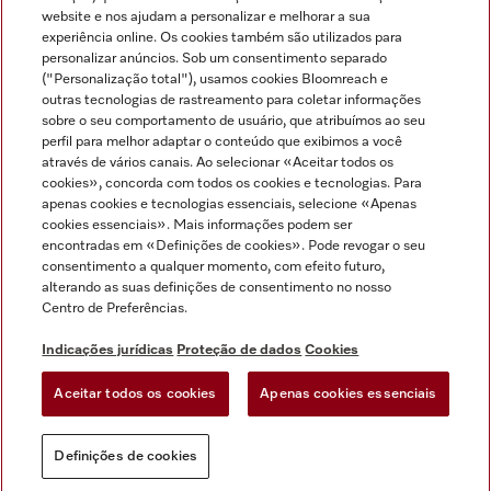
Miele no Instagram
Miele no Facebook
Miele no Youtube
website e nos ajudam a personalizar e melhorar a sua
experiência online. Os cookies também são utilizados para
personalizar anúncios. Sob um consentimento separado
("Personalização total"), usamos cookies Bloomreach e
outras tecnologias de rastreamento para coletar informações
sobre o seu comportamento de usuário, que atribuímos ao seu
Indicações jurídicas
perfil para melhor adaptar o conteúdo que exibimos a você
através de vários canais. Ao selecionar «Aceitar todos os
Condições gerais
cookies», concorda com todos os cookies e tecnologias. Para
Proteção de dados
apenas cookies e tecnologias essenciais, selecione «Apenas
cookies essenciais». Mais informações podem ser
Condições de utilização
encontradas em «Definições de cookies». Pode revogar o seu
Livro de reclamações
consentimento a qualquer momento, com efeito futuro,
Canal de Ética
alterando as suas definições de consentimento no nosso
Centro de Preferências.
Declaração de Acessibilidade
Formulário de livre resolução
Indicações jurídicas
Proteção de dados
Cookies
Lei dos Serviços Digitais
Aceitar todos os cookies
Apenas cookies essenciais
Definições de cookies
Definições de cookies