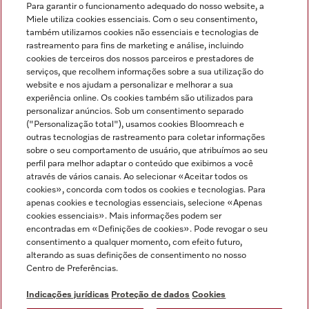
Para garantir o funcionamento adequado do nosso website, a
Miele utiliza cookies essenciais. Com o seu consentimento,
também utilizamos cookies não essenciais e tecnologias de
rastreamento para fins de marketing e análise, incluindo
cookies de terceiros dos nossos parceiros e prestadores de
serviços, que recolhem informações sobre a sua utilização do
Miele no Instagram
Miele no Facebook
Miele no Youtube
website e nos ajudam a personalizar e melhorar a sua
experiência online. Os cookies também são utilizados para
personalizar anúncios. Sob um consentimento separado
("Personalização total"), usamos cookies Bloomreach e
outras tecnologias de rastreamento para coletar informações
sobre o seu comportamento de usuário, que atribuímos ao seu
Indicações jurídicas
perfil para melhor adaptar o conteúdo que exibimos a você
através de vários canais. Ao selecionar «Aceitar todos os
Condições gerais
cookies», concorda com todos os cookies e tecnologias. Para
Proteção de dados
apenas cookies e tecnologias essenciais, selecione «Apenas
cookies essenciais». Mais informações podem ser
Condições de utilização
encontradas em «Definições de cookies». Pode revogar o seu
Livro de reclamações
consentimento a qualquer momento, com efeito futuro,
Canal de Ética
alterando as suas definições de consentimento no nosso
Centro de Preferências.
Declaração de Acessibilidade
Formulário de livre resolução
Indicações jurídicas
Proteção de dados
Cookies