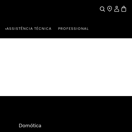
Pesquisa
Encontrar loja
A minha c
Carrin
ASSISTÊNCIA TÉCNICA
PROFESSIONAL
•
Domótica