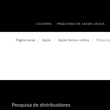
 para o conteúdo
COZINHA
MÁQUINAS DE LAVAR LOUÇA
Página inicial
/
Apoio
/
Apoio técnico online
/
Máquinas
Pesquisa de distribuidores