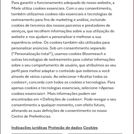
Para garantir o funcionamento adequado do nosso website, a
Miele utiliza cookies essenciais. Com o seu consentimento,
também utilizamos cookies não essenciais e tecnologias de
rastreamento para fins de marketing e análise, incluindo
cookies de terceiros dos nossos parceiros e prestadores de
serviços, que recolhem informações sobre a sua utilização do
Miele no Instagram
Miele no Facebook
Miele no Youtube
website e nos ajudam a personalizar e melhorar a sua
experiência online. Os cookies também são utilizados para
personalizar anúncios. Sob um consentimento separado
("Personalização total"), usamos cookies Bloomreach e
outras tecnologias de rastreamento para coletar informações
sobre o seu comportamento de usuário, que atribuímos ao seu
Indicações jurídicas
perfil para melhor adaptar o conteúdo que exibimos a você
através de vários canais. Ao selecionar «Aceitar todos os
Condições gerais
cookies», concorda com todos os cookies e tecnologias. Para
Proteção de dados
apenas cookies e tecnologias essenciais, selecione «Apenas
cookies essenciais». Mais informações podem ser
Condições de utilização
encontradas em «Definições de cookies». Pode revogar o seu
Livro de reclamações
consentimento a qualquer momento, com efeito futuro,
Canal de Ética
alterando as suas definições de consentimento no nosso
Centro de Preferências.
Declaração de Acessibilidade
Formulário de livre resolução
Indicações jurídicas
Proteção de dados
Cookies