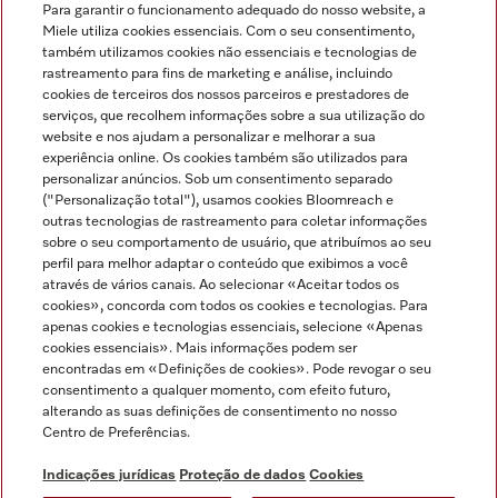
Para garantir o funcionamento adequado do nosso website, a
Miele utiliza cookies essenciais. Com o seu consentimento,
também utilizamos cookies não essenciais e tecnologias de
rastreamento para fins de marketing e análise, incluindo
cookies de terceiros dos nossos parceiros e prestadores de
serviços, que recolhem informações sobre a sua utilização do
Miele no Instagram
Miele no Facebook
Miele no Youtube
website e nos ajudam a personalizar e melhorar a sua
experiência online. Os cookies também são utilizados para
personalizar anúncios. Sob um consentimento separado
("Personalização total"), usamos cookies Bloomreach e
outras tecnologias de rastreamento para coletar informações
sobre o seu comportamento de usuário, que atribuímos ao seu
Indicações jurídicas
perfil para melhor adaptar o conteúdo que exibimos a você
através de vários canais. Ao selecionar «Aceitar todos os
Condições gerais
cookies», concorda com todos os cookies e tecnologias. Para
Proteção de dados
apenas cookies e tecnologias essenciais, selecione «Apenas
cookies essenciais». Mais informações podem ser
Condições de utilização
encontradas em «Definições de cookies». Pode revogar o seu
Livro de reclamações
consentimento a qualquer momento, com efeito futuro,
Canal de Ética
alterando as suas definições de consentimento no nosso
Centro de Preferências.
Declaração de Acessibilidade
Formulário de livre resolução
Indicações jurídicas
Proteção de dados
Cookies