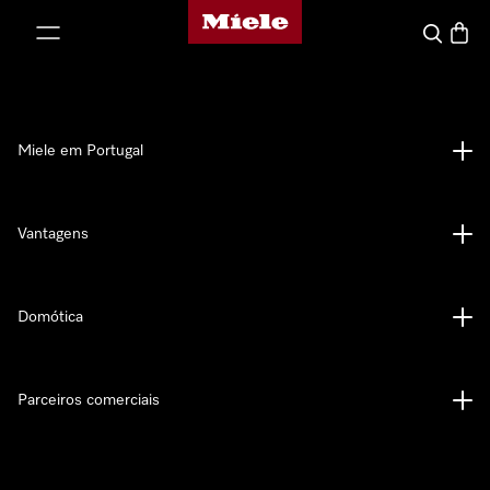
Página principal da Miele
 para o conteúdo
Pesquisa
Carrin
Miele em Portugal
Vantagens
Domótica
Parceiros comerciais