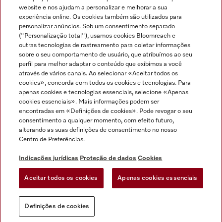
Miele no Instagram
Miele no Facebook
Miele no Youtube
website e nos ajudam a personalizar e melhorar a sua
experiência online. Os cookies também são utilizados para
personalizar anúncios. Sob um consentimento separado
("Personalização total"), usamos cookies Bloomreach e
outras tecnologias de rastreamento para coletar informações
sobre o seu comportamento de usuário, que atribuímos ao seu
Indicações jurídicas
perfil para melhor adaptar o conteúdo que exibimos a você
através de vários canais. Ao selecionar «Aceitar todos os
Condições gerais
cookies», concorda com todos os cookies e tecnologias. Para
Proteção de dados
apenas cookies e tecnologias essenciais, selecione «Apenas
cookies essenciais». Mais informações podem ser
Condições de utilização
encontradas em «Definições de cookies». Pode revogar o seu
Livro de reclamações
consentimento a qualquer momento, com efeito futuro,
Canal de Ética
alterando as suas definições de consentimento no nosso
Centro de Preferências.
Declaração de Acessibilidade
Formulário de livre resolução
Indicações jurídicas
Proteção de dados
Cookies
Lei dos Serviços Digitais
Aceitar todos os cookies
Apenas cookies essenciais
Definições de cookies
Definições de cookies