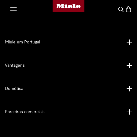
Página principal da Miele
 para o conteúdo
Pesquisa
Carrin
Miele em Portugal
Vantagens
Domótica
Parceiros comerciais