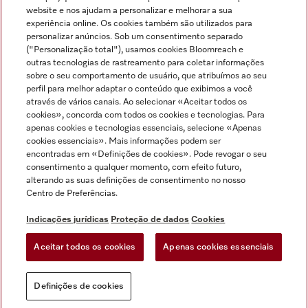
Miele no Instagram
Miele no Facebook
Miele no Youtube
website e nos ajudam a personalizar e melhorar a sua
experiência online. Os cookies também são utilizados para
personalizar anúncios. Sob um consentimento separado
("Personalização total"), usamos cookies Bloomreach e
outras tecnologias de rastreamento para coletar informações
sobre o seu comportamento de usuário, que atribuímos ao seu
Indicações jurídicas
perfil para melhor adaptar o conteúdo que exibimos a você
através de vários canais. Ao selecionar «Aceitar todos os
Condições gerais
cookies», concorda com todos os cookies e tecnologias. Para
Proteção de dados
apenas cookies e tecnologias essenciais, selecione «Apenas
cookies essenciais». Mais informações podem ser
Condições de utilização
encontradas em «Definições de cookies». Pode revogar o seu
Livro de reclamações
consentimento a qualquer momento, com efeito futuro,
Canal de Ética
alterando as suas definições de consentimento no nosso
Centro de Preferências.
Declaração de Acessibilidade
Formulário de livre resolução
Indicações jurídicas
Proteção de dados
Cookies
Lei dos Serviços Digitais
Aceitar todos os cookies
Apenas cookies essenciais
Definições de cookies
Definições de cookies
Pode sempre voltar
Experimente o