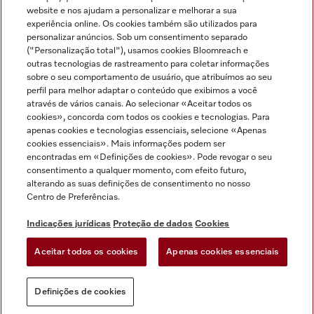
Miele no Instagram
Miele no Facebook
Miele no Youtube
website e nos ajudam a personalizar e melhorar a sua
experiência online. Os cookies também são utilizados para
personalizar anúncios. Sob um consentimento separado
("Personalização total"), usamos cookies Bloomreach e
outras tecnologias de rastreamento para coletar informações
sobre o seu comportamento de usuário, que atribuímos ao seu
Indicações jurídicas
perfil para melhor adaptar o conteúdo que exibimos a você
através de vários canais. Ao selecionar «Aceitar todos os
Condições gerais
cookies», concorda com todos os cookies e tecnologias. Para
Proteção de dados
apenas cookies e tecnologias essenciais, selecione «Apenas
cookies essenciais». Mais informações podem ser
Condições de utilização
encontradas em «Definições de cookies». Pode revogar o seu
Livro de reclamações
consentimento a qualquer momento, com efeito futuro,
Canal de Ética
alterando as suas definições de consentimento no nosso
Centro de Preferências.
Declaração de Acessibilidade
Formulário de livre resolução
Indicações jurídicas
Proteção de dados
Cookies
Lei dos Serviços Digitais
Aceitar todos os cookies
Apenas cookies essenciais
Definições de cookies
Definições de cookies