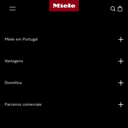
Página principal da Miele
 para o conteúdo
Pesquisa
Carrin
Miele em Portugal
Vantagens
Domótica
Parceiros comerciais