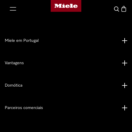
Página principal da Miele
 para o conteúdo
Pesquisa
Carrin
Miele em Portugal
Vantagens
Domótica
Parceiros comerciais