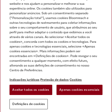
Miele no Instagram
Miele no Facebook
Miele no Youtube
website e nos ajudam a personalizar e melhorar a sua
experiência online. Os cookies também são utilizados para
personalizar anúncios. Sob um consentimento separado
("Personalização total"), usamos cookies Bloomreach e
outras tecnologias de rastreamento para coletar informações
sobre o seu comportamento de usuário, que atribuímos ao seu
Indicações jurídicas
perfil para melhor adaptar o conteúdo que exibimos a você
através de vários canais. Ao selecionar «Aceitar todos os
Condições gerais
cookies», concorda com todos os cookies e tecnologias. Para
Proteção de dados
apenas cookies e tecnologias essenciais, selecione «Apenas
cookies essenciais». Mais informações podem ser
Condições de utilização
encontradas em «Definições de cookies». Pode revogar o seu
Livro de reclamações
consentimento a qualquer momento, com efeito futuro,
Canal de Ética
alterando as suas definições de consentimento no nosso
Centro de Preferências.
Declaração de Acessibilidade
Formulário de livre resolução
Indicações jurídicas
Proteção de dados
Cookies
Lei dos Serviços Digitais
Aceitar todos os cookies
Apenas cookies essenciais
Definições de cookies
Definições de cookies
Pode sempre voltar
Experimente o