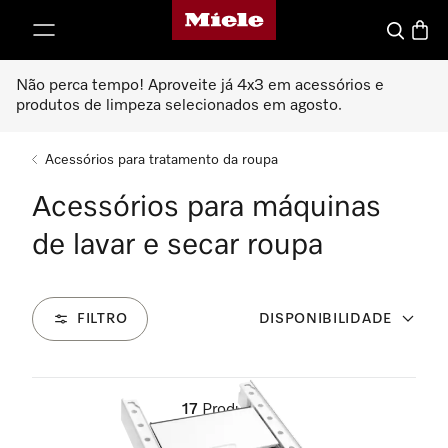
Página principal da Miele
 para o conteúdo
Pesquisa
Carrin
Não perca tempo! Aproveite já 4x3 em acessórios e
produtos de limpeza selecionados em agosto.
Acessórios para tratamento da roupa
Acessórios para máquinas
de lavar e secar roupa
FILTRO
DISPONIBILIDADE
17
Produtos