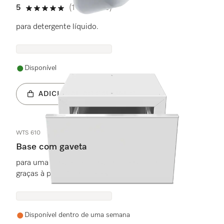
5
(1 avaliação)
5 estrela(s) de 5
para detergente líquido.
Disponível
ADICIONAR AO CARRINHO
WTS 610
Base com gaveta
para uma carga e descarga mais ergonómicas
graças à posição mais elevada.
Disponível dentro de uma semana