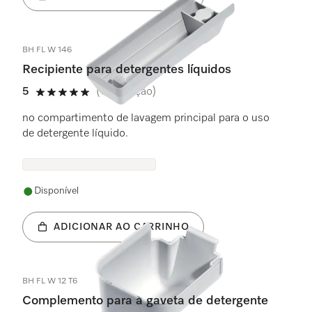
BH FL W 146
Recipiente para detergentes líquidos
5
(1 avaliação)
5 estrela(s) de 5
no compartimento de lavagem principal para o uso
de detergente líquido.
Disponível
ADICIONAR AO CARRINHO
BH FL W 12 T6
Complemento para a gaveta de detergente