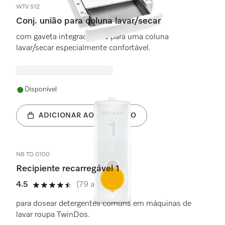
WTV 512
Conj. união para coluna lavar/secar
com gaveta integrada para para uma coluna
lavar/secar especialmente confortável.
Disponível
ADICIONAR AO CARRINHO
NB TD 0100
Recipiente recarregável 1
4.5
(79 avaliações)
4.5 estrela(s) de 5
para dosear detergentes comuns em máquinas de
lavar roupa TwinDos.