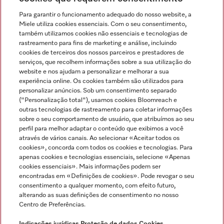
Para garantir o funcionamento adequado do nosso website, a
Miele utiliza cookies essenciais. Com o seu consentimento,
também utilizamos cookies não essenciais e tecnologias de
rastreamento para fins de marketing e análise, incluindo
cookies de terceiros dos nossos parceiros e prestadores de
serviços, que recolhem informações sobre a sua utilização do
Miele no Instagram
Miele no Facebook
Miele no Youtube
website e nos ajudam a personalizar e melhorar a sua
experiência online. Os cookies também são utilizados para
personalizar anúncios. Sob um consentimento separado
("Personalização total"), usamos cookies Bloomreach e
outras tecnologias de rastreamento para coletar informações
sobre o seu comportamento de usuário, que atribuímos ao seu
Indicações jurídicas
perfil para melhor adaptar o conteúdo que exibimos a você
através de vários canais. Ao selecionar «Aceitar todos os
Condições gerais
cookies», concorda com todos os cookies e tecnologias. Para
Proteção de dados
apenas cookies e tecnologias essenciais, selecione «Apenas
cookies essenciais». Mais informações podem ser
Condições de utilização
encontradas em «Definições de cookies». Pode revogar o seu
Livro de reclamações
consentimento a qualquer momento, com efeito futuro,
Canal de Ética
alterando as suas definições de consentimento no nosso
Centro de Preferências.
Declaração de Acessibilidade
Formulário de livre resolução
Indicações jurídicas
Proteção de dados
Cookies