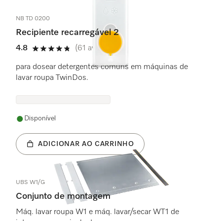
NB TD 0200
Recipiente recarregável 2
4.8
(61 avaliações)
4.8 estrela(s) de 5
para dosear detergentes comuns em máquinas de
lavar roupa TwinDos.
Disponível
ADICIONAR AO CARRINHO
UBS W1/G
Conjunto de montagem
Máq. lavar roupa W1 e máq. lavar/secar WT1 de