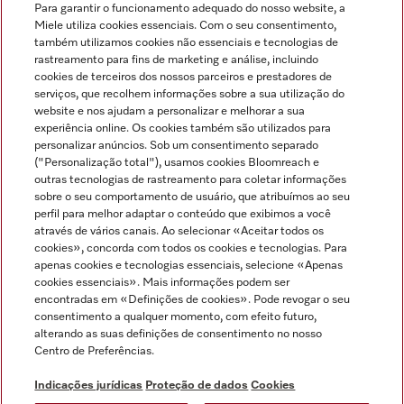
Para garantir o funcionamento adequado do nosso website, a
Miele utiliza cookies essenciais. Com o seu consentimento,
também utilizamos cookies não essenciais e tecnologias de
rastreamento para fins de marketing e análise, incluindo
cookies de terceiros dos nossos parceiros e prestadores de
serviços, que recolhem informações sobre a sua utilização do
Miele no Instagram
Miele no Facebook
Miele no Youtube
website e nos ajudam a personalizar e melhorar a sua
experiência online. Os cookies também são utilizados para
personalizar anúncios. Sob um consentimento separado
("Personalização total"), usamos cookies Bloomreach e
outras tecnologias de rastreamento para coletar informações
sobre o seu comportamento de usuário, que atribuímos ao seu
Indicações jurídicas
perfil para melhor adaptar o conteúdo que exibimos a você
através de vários canais. Ao selecionar «Aceitar todos os
Condições gerais
cookies», concorda com todos os cookies e tecnologias. Para
Proteção de dados
apenas cookies e tecnologias essenciais, selecione «Apenas
cookies essenciais». Mais informações podem ser
Condições de utilização
encontradas em «Definições de cookies». Pode revogar o seu
Livro de reclamações
consentimento a qualquer momento, com efeito futuro,
Canal de Ética
alterando as suas definições de consentimento no nosso
Centro de Preferências.
Declaração de Acessibilidade
Formulário de livre resolução
Indicações jurídicas
Proteção de dados
Cookies