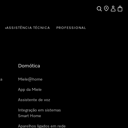
Pesquisa
Encontrar loja
A minha c
Carrin
ASSISTÊNCIA TÉCNICA
PROFESSIONAL
•
Domótica
 a
Miele@home
App da Miele
Assistente de voz
Integração em sistemas
Smart Home
Aparelhos ligados em rede