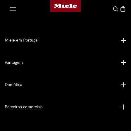
Página principal da Miele
 para o conteúdo
Pesquisa
Carrin
Miele em Portugal
Vantagens
Domótica
Parceiros comerciais