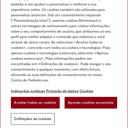
Miele no Instagram
Miele no Facebook
Miele no Youtube
website e nos ajudam a personalizar e melhorar a sua
experiência online. Os cookies também são utilizados para
personalizar anúncios. Sob um consentimento separado
("Personalização total"), usamos cookies Bloomreach e
outras tecnologias de rastreamento para coletar informações
sobre o seu comportamento de usuário, que atribuímos ao seu
Indicações jurídicas
perfil para melhor adaptar o conteúdo que exibimos a você
através de vários canais. Ao selecionar «Aceitar todos os
Condições gerais
cookies», concorda com todos os cookies e tecnologias. Para
Proteção de dados
apenas cookies e tecnologias essenciais, selecione «Apenas
cookies essenciais». Mais informações podem ser
Condições de utilização
encontradas em «Definições de cookies». Pode revogar o seu
Livro de reclamações
consentimento a qualquer momento, com efeito futuro,
Canal de Ética
alterando as suas definições de consentimento no nosso
Centro de Preferências.
Declaração de Acessibilidade
Formulário de livre resolução
Indicações jurídicas
Proteção de dados
Cookies
Lei dos Serviços Digitais
Aceitar todos os cookies
Apenas cookies essenciais
Definições de cookies
Definições de cookies