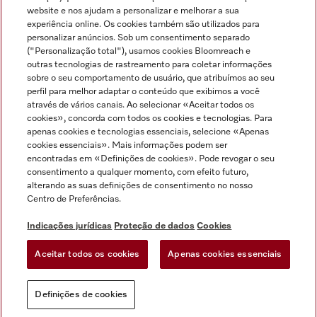
Miele no Instagram
Miele no Facebook
Miele no Youtube
website e nos ajudam a personalizar e melhorar a sua
experiência online. Os cookies também são utilizados para
personalizar anúncios. Sob um consentimento separado
("Personalização total"), usamos cookies Bloomreach e
outras tecnologias de rastreamento para coletar informações
sobre o seu comportamento de usuário, que atribuímos ao seu
Indicações jurídicas
perfil para melhor adaptar o conteúdo que exibimos a você
através de vários canais. Ao selecionar «Aceitar todos os
Condições gerais
cookies», concorda com todos os cookies e tecnologias. Para
Proteção de dados
apenas cookies e tecnologias essenciais, selecione «Apenas
cookies essenciais». Mais informações podem ser
Condições de utilização
encontradas em «Definições de cookies». Pode revogar o seu
Livro de reclamações
consentimento a qualquer momento, com efeito futuro,
Canal de Ética
alterando as suas definições de consentimento no nosso
Centro de Preferências.
Declaração de Acessibilidade
Formulário de livre resolução
Indicações jurídicas
Proteção de dados
Cookies
Lei dos Serviços Digitais
Aceitar todos os cookies
Apenas cookies essenciais
Definições de cookies
Definições de cookies