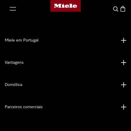
Página principal da Miele
 para o conteúdo
Pesquisa
Carrin
Miele em Portugal
Vantagens
Domótica
Parceiros comerciais