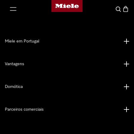
Página principal da Miele
 para o conteúdo
Pesquisa
Carrin
Miele em Portugal
Vantagens
Domótica
Parceiros comerciais