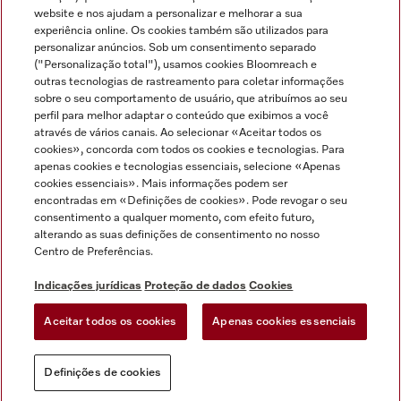
Miele no Instagram
Miele no Facebook
Miele no Youtube
website e nos ajudam a personalizar e melhorar a sua
experiência online. Os cookies também são utilizados para
personalizar anúncios. Sob um consentimento separado
("Personalização total"), usamos cookies Bloomreach e
outras tecnologias de rastreamento para coletar informações
sobre o seu comportamento de usuário, que atribuímos ao seu
Indicações jurídicas
perfil para melhor adaptar o conteúdo que exibimos a você
através de vários canais. Ao selecionar «Aceitar todos os
Condições gerais
cookies», concorda com todos os cookies e tecnologias. Para
Proteção de dados
apenas cookies e tecnologias essenciais, selecione «Apenas
cookies essenciais». Mais informações podem ser
Condições de utilização
encontradas em «Definições de cookies». Pode revogar o seu
Livro de reclamações
consentimento a qualquer momento, com efeito futuro,
Canal de Ética
alterando as suas definições de consentimento no nosso
Centro de Preferências.
Declaração de Acessibilidade
Formulário de livre resolução
Indicações jurídicas
Proteção de dados
Cookies
Lei dos Serviços Digitais
Aceitar todos os cookies
Apenas cookies essenciais
Definições de cookies
Definições de cookies