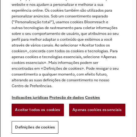
Miele no Instagram
Miele no Facebook
Miele no Youtube
website e nos ajudam a personalizar e melhorar a sua
experiência online. Os cookies também são utilizados para
personalizar anúncios. Sob um consentimento separado
("Personalização total"), usamos cookies Bloomreach e
outras tecnologias de rastreamento para coletar informações
sobre o seu comportamento de usuário, que atribuímos ao seu
Indicações jurídicas
perfil para melhor adaptar o conteúdo que exibimos a você
através de vários canais. Ao selecionar «Aceitar todos os
Condições gerais
cookies», concorda com todos os cookies e tecnologias. Para
Proteção de dados
apenas cookies e tecnologias essenciais, selecione «Apenas
cookies essenciais». Mais informações podem ser
Condições de utilização
encontradas em «Definições de cookies». Pode revogar o seu
Livro de reclamações
consentimento a qualquer momento, com efeito futuro,
Canal de Ética
alterando as suas definições de consentimento no nosso
Centro de Preferências.
Declaração de Acessibilidade
Formulário de livre resolução
Indicações jurídicas
Proteção de dados
Cookies
Lei dos Serviços Digitais
Aceitar todos os cookies
Apenas cookies essenciais
Definições de cookies
Definições de cookies