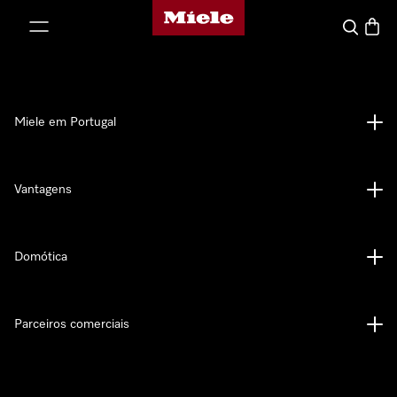
Página principal da Miele
 para o conteúdo
Pesquisa
Carrin
Miele em Portugal
Vantagens
Domótica
Parceiros comerciais