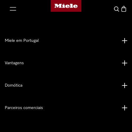
Página principal da Miele
 para o conteúdo
Pesquisa
Carrin
Miele em Portugal
Vantagens
Domótica
Parceiros comerciais