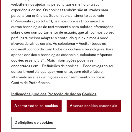
Miele no Instagram
Miele no Facebook
Miele no Youtube
website e nos ajudam a personalizar e melhorar a sua
experiência online. Os cookies também são utilizados para
personalizar anúncios. Sob um consentimento separado
("Personalização total"), usamos cookies Bloomreach e
outras tecnologias de rastreamento para coletar informações
sobre o seu comportamento de usuário, que atribuímos ao seu
Indicações jurídicas
perfil para melhor adaptar o conteúdo que exibimos a você
através de vários canais. Ao selecionar «Aceitar todos os
Condições gerais
cookies», concorda com todos os cookies e tecnologias. Para
Proteção de dados
apenas cookies e tecnologias essenciais, selecione «Apenas
cookies essenciais». Mais informações podem ser
Condições de utilização
encontradas em «Definições de cookies». Pode revogar o seu
Livro de reclamações
consentimento a qualquer momento, com efeito futuro,
Canal de Ética
alterando as suas definições de consentimento no nosso
Centro de Preferências.
Declaração de Acessibilidade
Formulário de livre resolução
Indicações jurídicas
Proteção de dados
Cookies
Lei dos Serviços Digitais
Aceitar todos os cookies
Apenas cookies essenciais
Definições de cookies
Definições de cookies