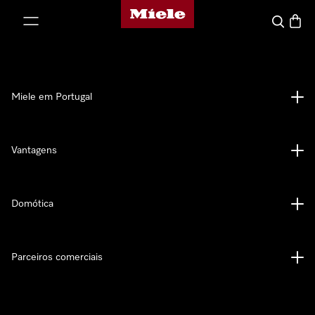
Página principal da Miele
 para o conteúdo
Pesquisa
Carrin
Miele em Portugal
Vantagens
Domótica
Parceiros comerciais