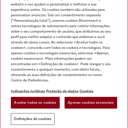
Miele no Instagram
Miele no Facebook
Miele no Youtube
website e nos ajudam a personalizar e melhorar a sua
experiência online. Os cookies também são utilizados para
personalizar anúncios. Sob um consentimento separado
("Personalização total"), usamos cookies Bloomreach e
outras tecnologias de rastreamento para coletar informações
sobre o seu comportamento de usuário, que atribuímos ao seu
Indicações jurídicas
perfil para melhor adaptar o conteúdo que exibimos a você
através de vários canais. Ao selecionar «Aceitar todos os
Condições gerais
cookies», concorda com todos os cookies e tecnologias. Para
Proteção de dados
apenas cookies e tecnologias essenciais, selecione «Apenas
cookies essenciais». Mais informações podem ser
Condições de utilização
encontradas em «Definições de cookies». Pode revogar o seu
Livro de reclamações
consentimento a qualquer momento, com efeito futuro,
Canal de Ética
alterando as suas definições de consentimento no nosso
Centro de Preferências.
Declaração de Acessibilidade
Formulário de livre resolução
Indicações jurídicas
Proteção de dados
Cookies
Lei dos Serviços Digitais
Aceitar todos os cookies
Apenas cookies essenciais
Definições de cookies
Definições de cookies
Pode sempre voltar
Experimente o