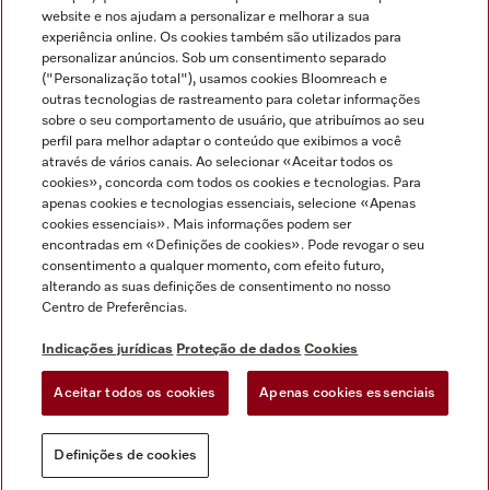
Miele no Instagram
Miele no Facebook
Miele no Youtube
website e nos ajudam a personalizar e melhorar a sua
experiência online. Os cookies também são utilizados para
personalizar anúncios. Sob um consentimento separado
("Personalização total"), usamos cookies Bloomreach e
outras tecnologias de rastreamento para coletar informações
sobre o seu comportamento de usuário, que atribuímos ao seu
Indicações jurídicas
perfil para melhor adaptar o conteúdo que exibimos a você
através de vários canais. Ao selecionar «Aceitar todos os
Condições gerais
cookies», concorda com todos os cookies e tecnologias. Para
Proteção de dados
apenas cookies e tecnologias essenciais, selecione «Apenas
cookies essenciais». Mais informações podem ser
Condições de utilização
encontradas em «Definições de cookies». Pode revogar o seu
Livro de reclamações
consentimento a qualquer momento, com efeito futuro,
Canal de Ética
alterando as suas definições de consentimento no nosso
Centro de Preferências.
Declaração de Acessibilidade
Formulário de livre resolução
Indicações jurídicas
Proteção de dados
Cookies
Lei dos Serviços Digitais
Aceitar todos os cookies
Apenas cookies essenciais
Definições de cookies
Definições de cookies