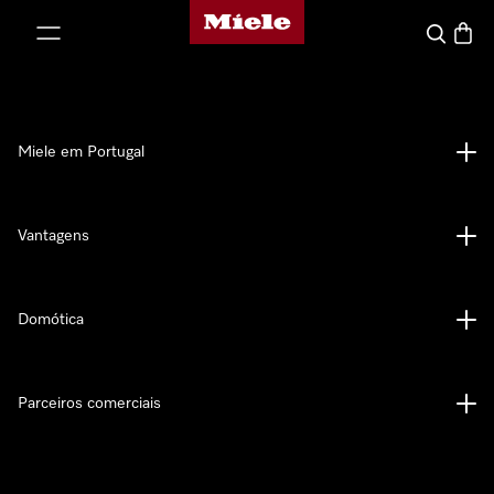
Página principal da Miele
 para o conteúdo
Pesquisa
Carrin
Miele em Portugal
Vantagens
Domótica
Parceiros comerciais