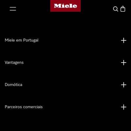
Página principal da Miele
 para o conteúdo
Pesquisa
Carrin
Miele em Portugal
Vantagens
Domótica
Parceiros comerciais