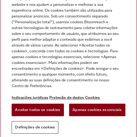
Miele no Instagram
Miele no Facebook
Miele no Youtube
website e nos ajudam a personalizar e melhorar a sua
experiência online. Os cookies também são utilizados para
personalizar anúncios. Sob um consentimento separado
("Personalização total"), usamos cookies Bloomreach e
outras tecnologias de rastreamento para coletar informações
sobre o seu comportamento de usuário, que atribuímos ao seu
Indicações jurídicas
perfil para melhor adaptar o conteúdo que exibimos a você
através de vários canais. Ao selecionar «Aceitar todos os
Condições gerais
cookies», concorda com todos os cookies e tecnologias. Para
Proteção de dados
apenas cookies e tecnologias essenciais, selecione «Apenas
cookies essenciais». Mais informações podem ser
Condições de utilização
encontradas em «Definições de cookies». Pode revogar o seu
Livro de reclamações
consentimento a qualquer momento, com efeito futuro,
Canal de Ética
alterando as suas definições de consentimento no nosso
Centro de Preferências.
Declaração de Acessibilidade
Formulário de livre resolução
Indicações jurídicas
Proteção de dados
Cookies
Lei dos Serviços Digitais
Aceitar todos os cookies
Apenas cookies essenciais
Definições de cookies
Definições de cookies