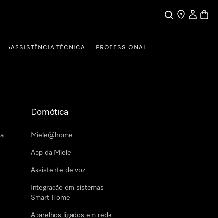
Pesquisa
Encontrar loja
A minha c
Carrin
ASSISTÊNCIA TÉCNICA
PROFESSIONAL
•
Domótica
 a
Miele@home
App da Miele
Assistente de voz
Integração em sistemas
Smart Home
Aparelhos ligados em rede