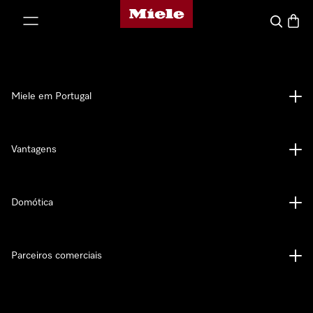
Página principal da Miele
 para o conteúdo
Pesquisa
Carrin
Miele em Portugal
Vantagens
Domótica
Parceiros comerciais