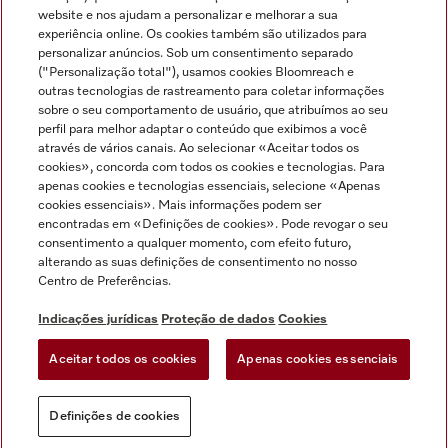
Miele no Instagram
Miele no Facebook
Miele no Youtube
website e nos ajudam a personalizar e melhorar a sua
experiência online. Os cookies também são utilizados para
personalizar anúncios. Sob um consentimento separado
("Personalização total"), usamos cookies Bloomreach e
outras tecnologias de rastreamento para coletar informações
sobre o seu comportamento de usuário, que atribuímos ao seu
Indicações jurídicas
perfil para melhor adaptar o conteúdo que exibimos a você
através de vários canais. Ao selecionar «Aceitar todos os
Condições gerais
cookies», concorda com todos os cookies e tecnologias. Para
Proteção de dados
apenas cookies e tecnologias essenciais, selecione «Apenas
cookies essenciais». Mais informações podem ser
Condições de utilização
encontradas em «Definições de cookies». Pode revogar o seu
Livro de reclamações
consentimento a qualquer momento, com efeito futuro,
Canal de Ética
alterando as suas definições de consentimento no nosso
Centro de Preferências.
Declaração de Acessibilidade
Formulário de livre resolução
Indicações jurídicas
Proteção de dados
Cookies
Lei dos Serviços Digitais
Aceitar todos os cookies
Apenas cookies essenciais
Definições de cookies
Definições de cookies