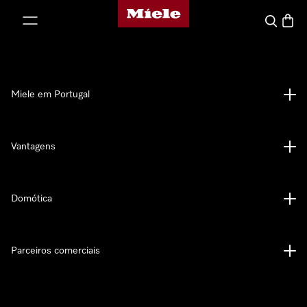
Página principal da Miele
 para o conteúdo
Pesquisa
Carrin
Miele em Portugal
Vantagens
Domótica
Parceiros comerciais