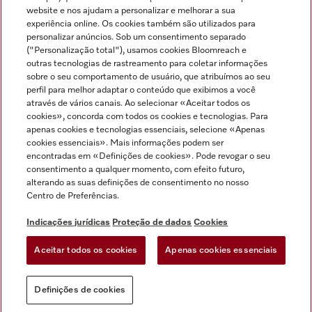
Miele no Instagram
Miele no Facebook
Miele no Youtube
website e nos ajudam a personalizar e melhorar a sua
experiência online. Os cookies também são utilizados para
personalizar anúncios. Sob um consentimento separado
("Personalização total"), usamos cookies Bloomreach e
outras tecnologias de rastreamento para coletar informações
sobre o seu comportamento de usuário, que atribuímos ao seu
Indicações jurídicas
perfil para melhor adaptar o conteúdo que exibimos a você
através de vários canais. Ao selecionar «Aceitar todos os
Condições gerais
cookies», concorda com todos os cookies e tecnologias. Para
Proteção de dados
apenas cookies e tecnologias essenciais, selecione «Apenas
cookies essenciais». Mais informações podem ser
Condições de utilização
encontradas em «Definições de cookies». Pode revogar o seu
Livro de reclamações
consentimento a qualquer momento, com efeito futuro,
Canal de Ética
alterando as suas definições de consentimento no nosso
Centro de Preferências.
Declaração de Acessibilidade
Formulário de livre resolução
Indicações jurídicas
Proteção de dados
Cookies
Lei dos Serviços Digitais
Aceitar todos os cookies
Apenas cookies essenciais
Definições de cookies
Definições de cookies