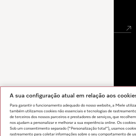
Newsletter
A sua configuração atual em relação aos cooki
Para garantir o funcionamento adequado do nosso website, a Miele utiliz
também utilizamos cookies não essenciais e tecnologias de rastreamento p
de terceiros dos nossos parceiros e prestadores de serviços, que recolhem
nos ajudam a personalizar e melhorar a sua experiência online. Os cookie
Sob um consentimento separado ("Personalização total"), usamos cookie
As respostas são geradas por IA. O nosso assistente pode
rastreamento para coletar informações sobre o seu comportamento de usuá