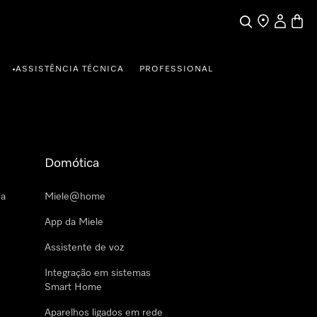
Pesquisa
Encontrar loja
A minha c
Carrin
ASSISTÊNCIA TÉCNICA
PROFESSIONAL
•
Domótica
 a
Miele@home
App da Miele
Assistente de voz
Integração em sistemas
Smart Home
Aparelhos ligados em rede