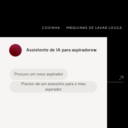
 para o conteúdo
COZINHA
MÁQUINAS DE LAVAR LOUÇA
Assistente de IA para aspiradores
Pesquisa de distribuidores
Procuro um novo aspirador
Preciso de um acessório para o meu
aspirador
Miele Experience Center
Miele Experience Center Carnaxide
Miele Experience Center Porto