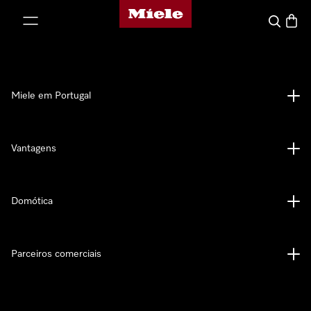
Página principal da Miele
 para o conteúdo
Pesquisa
Carrin
Miele em Portugal
Vantagens
Domótica
Parceiros comerciais