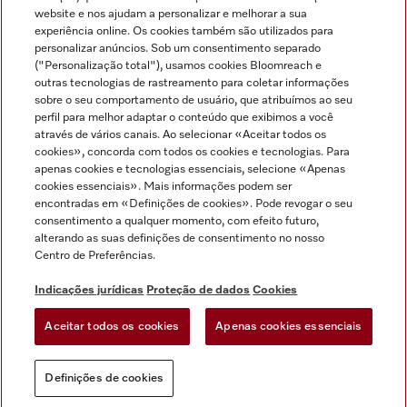
Miele no Instagram
Miele no Facebook
Miele no Youtube
website e nos ajudam a personalizar e melhorar a sua
experiência online. Os cookies também são utilizados para
personalizar anúncios. Sob um consentimento separado
("Personalização total"), usamos cookies Bloomreach e
outras tecnologias de rastreamento para coletar informações
sobre o seu comportamento de usuário, que atribuímos ao seu
Indicações jurídicas
perfil para melhor adaptar o conteúdo que exibimos a você
através de vários canais. Ao selecionar «Aceitar todos os
Condições gerais
cookies», concorda com todos os cookies e tecnologias. Para
Proteção de dados
apenas cookies e tecnologias essenciais, selecione «Apenas
cookies essenciais». Mais informações podem ser
Condições de utilização
encontradas em «Definições de cookies». Pode revogar o seu
Livro de reclamações
consentimento a qualquer momento, com efeito futuro,
Canal de Ética
alterando as suas definições de consentimento no nosso
Centro de Preferências.
Declaração de Acessibilidade
Formulário de livre resolução
Indicações jurídicas
Proteção de dados
Cookies
Lei dos Serviços Digitais
Aceitar todos os cookies
Apenas cookies essenciais
Definições de cookies
Definições de cookies