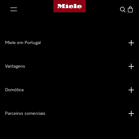
Página principal da Miele
 para o conteúdo
Pesquisa
Carrin
Miele em Portugal
Vantagens
Domótica
Parceiros comerciais