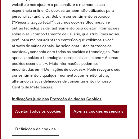
Miele no Instagram
Miele no Facebook
Miele no Youtube
website e nos ajudam a personalizar e melhorar a sua
experiência online. Os cookies também são utilizados para
personalizar anúncios. Sob um consentimento separado
("Personalização total"), usamos cookies Bloomreach e
outras tecnologias de rastreamento para coletar informações
sobre o seu comportamento de usuário, que atribuímos ao seu
Indicações jurídicas
perfil para melhor adaptar o conteúdo que exibimos a você
através de vários canais. Ao selecionar «Aceitar todos os
Condições gerais
cookies», concorda com todos os cookies e tecnologias. Para
Proteção de dados
apenas cookies e tecnologias essenciais, selecione «Apenas
cookies essenciais». Mais informações podem ser
Condições de utilização
encontradas em «Definições de cookies». Pode revogar o seu
Livro de reclamações
consentimento a qualquer momento, com efeito futuro,
Canal de Ética
alterando as suas definições de consentimento no nosso
Centro de Preferências.
Declaração de Acessibilidade
Formulário de livre resolução
Indicações jurídicas
Proteção de dados
Cookies
Lei dos Serviços Digitais
Aceitar todos os cookies
Apenas cookies essenciais
Definições de cookies
Definições de cookies