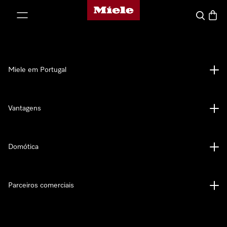
Página principal da Miele
 para o conteúdo
Pesquisa
Carrin
Miele em Portugal
Vantagens
Domótica
Parceiros comerciais