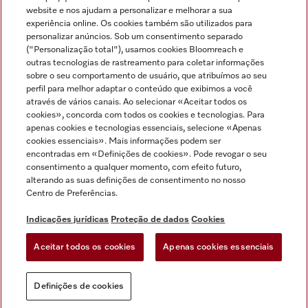
Miele no Instagram
Miele no Facebook
Miele no Youtube
website e nos ajudam a personalizar e melhorar a sua
experiência online. Os cookies também são utilizados para
personalizar anúncios. Sob um consentimento separado
("Personalização total"), usamos cookies Bloomreach e
outras tecnologias de rastreamento para coletar informações
sobre o seu comportamento de usuário, que atribuímos ao seu
Indicações jurídicas
perfil para melhor adaptar o conteúdo que exibimos a você
através de vários canais. Ao selecionar «Aceitar todos os
Condições gerais
cookies», concorda com todos os cookies e tecnologias. Para
Proteção de dados
apenas cookies e tecnologias essenciais, selecione «Apenas
cookies essenciais». Mais informações podem ser
Condições de utilização
encontradas em «Definições de cookies». Pode revogar o seu
Livro de reclamações
consentimento a qualquer momento, com efeito futuro,
Canal de Ética
alterando as suas definições de consentimento no nosso
Centro de Preferências.
Declaração de Acessibilidade
Formulário de livre resolução
Indicações jurídicas
Proteção de dados
Cookies
Lei dos Serviços Digitais
Aceitar todos os cookies
Apenas cookies essenciais
Definições de cookies
Definições de cookies